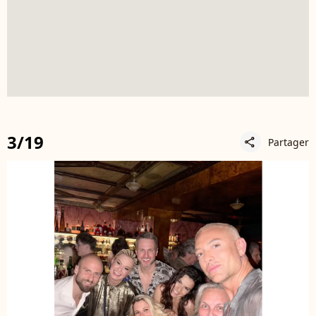
3/19
Partager
share