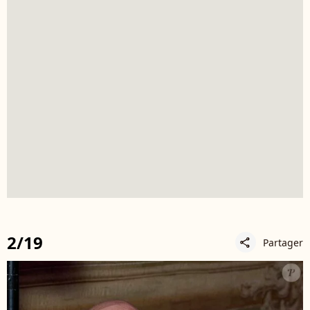
2/19
Partager
share