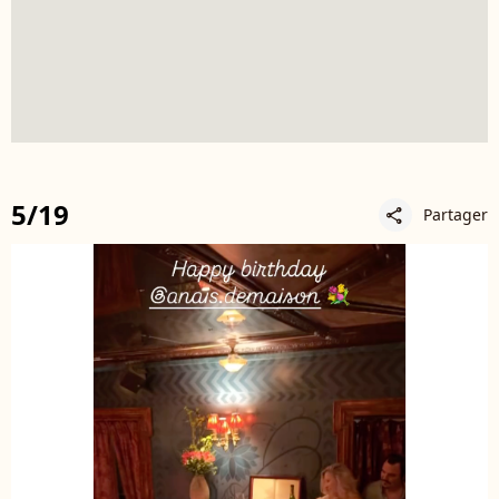
5/19
Partager
share