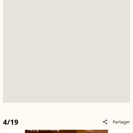
4/19
Partager
share