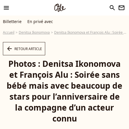
menu
search
newsletter
Billetterie
En privé avec
Accueil
Denitsa Ikonomova
Denitsa Ikonomova et François Alu : Soirée sans bébé mais avec beaucoup de stars pour l’anniversaire de la compagne d’un acteur connu
arrow_left
RETOUR ARTICLE
Photos : Denitsa Ikonomova
et François Alu : Soirée sans
bébé mais avec beaucoup de
stars pour l’anniversaire de
la compagne d’un acteur
connu