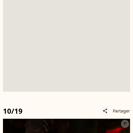
10/19
Partager
share