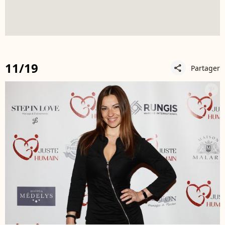
11/19
Partager
share