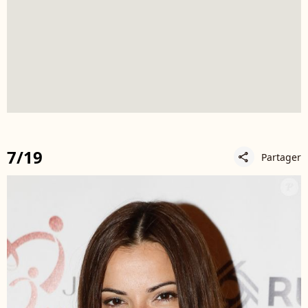
7/19
Partager
share