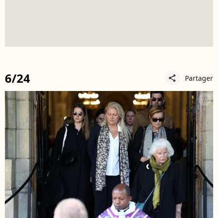
6/24
Partager
share