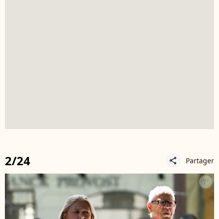
2/24
Partager
share