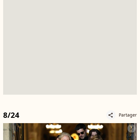
8/24
Partager
share