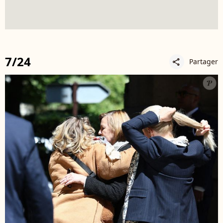
7/24
Partager
share