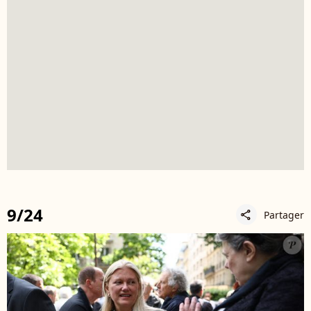
9/24
Partager
share