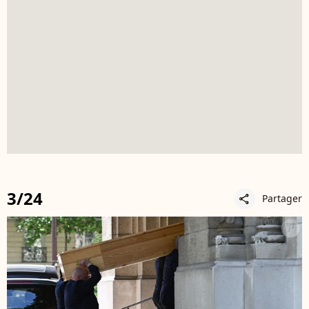
3/24
Partager
share