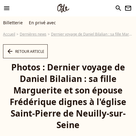
menu
search
newsletter
Billetterie
En privé avec
Accueil
Dernières news
Dernier voyage de Daniel Bilalian : sa fille Marguerite et son épouse Frédérique dignes à l'église Saint-Pierre de Neuilly-sur-Seine
arrow_left
RETOUR ARTICLE
Photos : Dernier voyage de
Daniel Bilalian : sa fille
Marguerite et son épouse
Frédérique dignes à l'église
Saint-Pierre de Neuilly-sur-
Seine