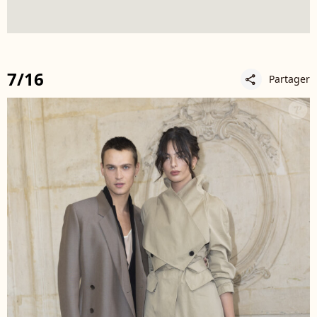
7/16
Partager
share