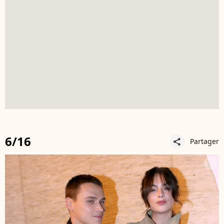
6/16
Partager
share