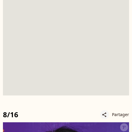
8/16
Partager
share