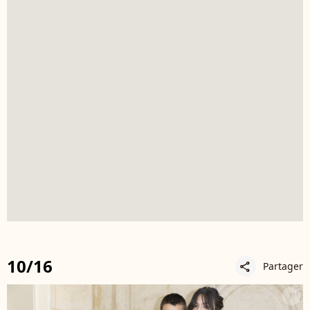
10/16
Partager
share