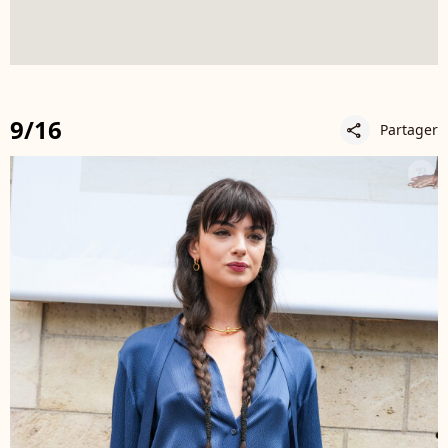
9/16
Partager
share