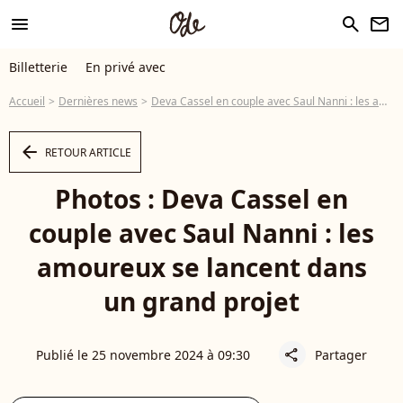
menu
search
newsletter
Billetterie
En privé avec
Accueil
Dernières news
Deva Cassel en couple avec Saul Nanni : les amoureux se lancent dans un grand projet
arrow_left
RETOUR ARTICLE
Photos : Deva Cassel en
couple avec Saul Nanni : les
amoureux se lancent dans
un grand projet
Publié le 25 novembre 2024 à 09:30
Partager
share