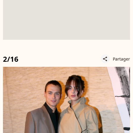
2/16
Partager
share