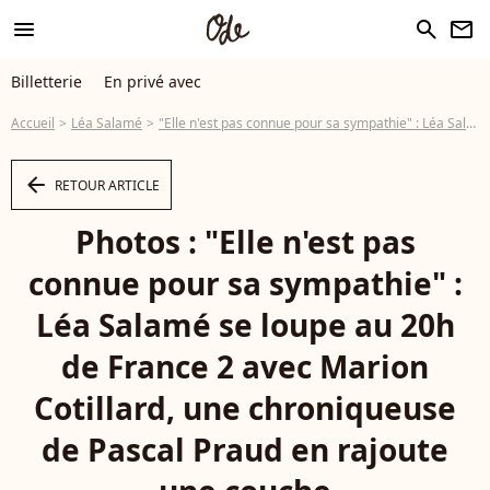
menu
search
newsletter
Billetterie
En privé avec
Accueil
Léa Salamé
"Elle n'est pas connue pour sa sympathie" : Léa Salamé se loupe au 20h de France 2 avec Marion Cotillard, une chroniqueuse de Pascal Praud en rajoute une couche
arrow_left
RETOUR ARTICLE
Photos : "Elle n'est pas
connue pour sa sympathie" :
Léa Salamé se loupe au 20h
de France 2 avec Marion
Cotillard, une chroniqueuse
de Pascal Praud en rajoute