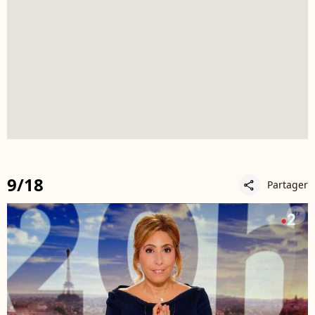
9/18
Partager
share