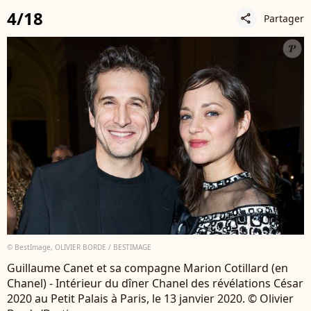
4/18
Partager
share
© BestImage, OLIVIER BORDE / BESTIMAGE
Guillaume Canet et sa compagne Marion Cotillard (en
Chanel) - Intérieur du dîner Chanel des révélations César
2020 au Petit Palais à Paris, le 13 janvier 2020. © Olivier