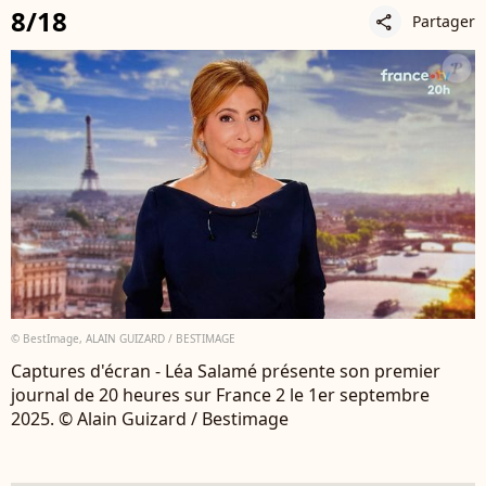
8/18
Partager
share
© BestImage, ALAIN GUIZARD / BESTIMAGE
Captures d'écran - Léa Salamé présente son premier
journal de 20 heures sur France 2 le 1er septembre
2025. © Alain Guizard / Bestimage