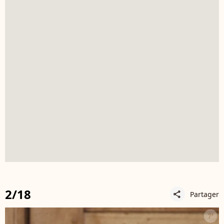
2/18
Partager
share