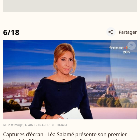
6/18
Partager
share
© BestImage, ALAIN GUIZARD / BESTIMAGE
Captures d'écran - Léa Salamé présente son premier