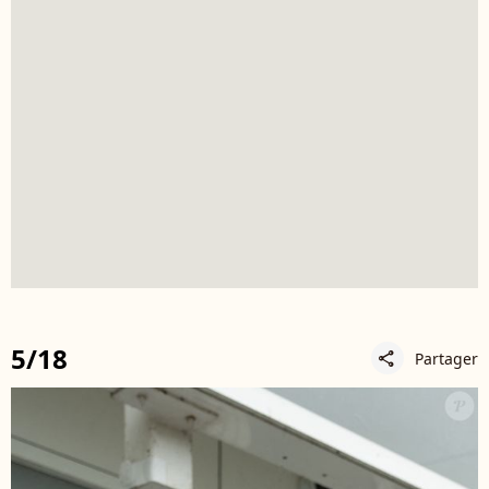
5/18
Partager
share