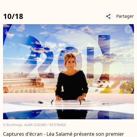
10/18
Partager
share
© BestImage, ALAIN GUIZARD / BESTIMAGE
Captures d'écran - Léa Salamé présente son premier