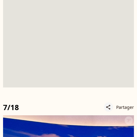
7/18
Partager
share