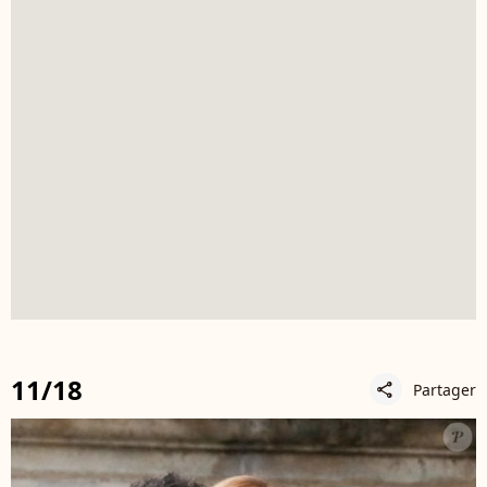
11/18
Partager
share