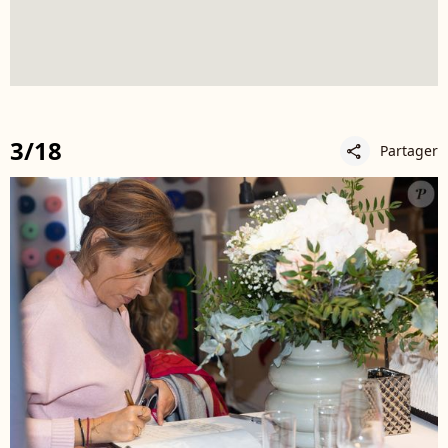
3/18
Partager
share