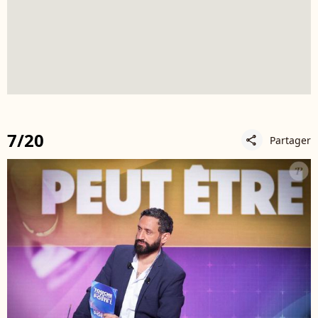
7/20
Partager
share