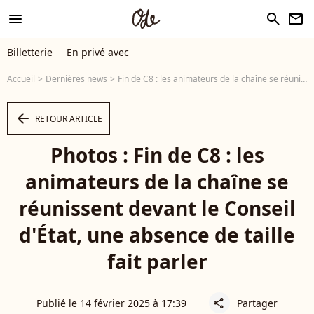
menu
search
newsletter
Billetterie
En privé avec
Accueil
Dernières news
Fin de C8 : les animateurs de la chaîne se réunissent devant le Conseil d'État, une absence de taille fait parler
arrow_left
RETOUR ARTICLE
Photos : Fin de C8 : les
animateurs de la chaîne se
réunissent devant le Conseil
d'État, une absence de taille
fait parler
Publié le 14 février 2025 à 17:39
Partager
share