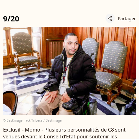
9/20
Partager
share
© BestImage, Jack Tribeca / Bestimage
Exclusif - Momo - Plusieurs personnalités de C8 sont
venues devant le Conseil d’État pour soutenir les