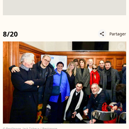
8/20
Partager
share
© BestImage, Jack Tribeca / Bestimage