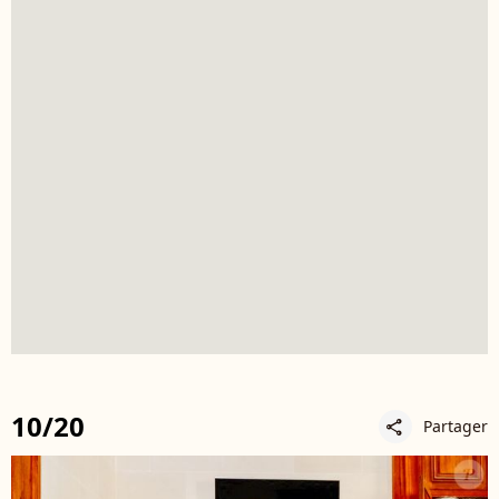
10/20
Partager
share