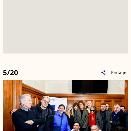
5/20
Partager
share