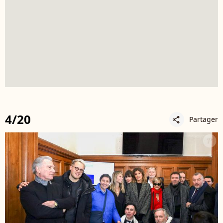
4/20
Partager
share