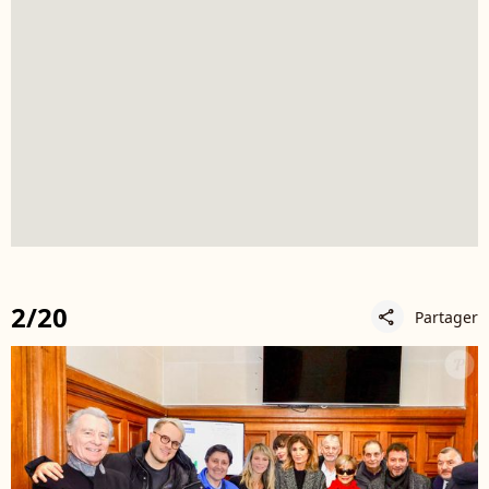
2/20
Partager
share