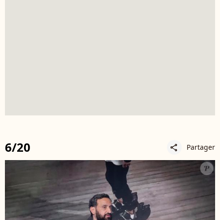
6/20
Partager
share