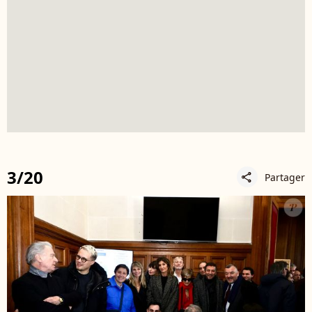
3/20
Partager
share