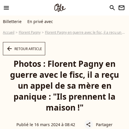
menu
search
newsletter
Billetterie
En privé avec
Accueil
Florent Pagny
Florent Pagny en guerre avec le fisc, il a reçu un appel de sa mère en panique : "Ils prennent la maison !"
arrow_left
RETOUR ARTICLE
Photos : Florent Pagny en
guerre avec le fisc, il a reçu
un appel de sa mère en
panique : "Ils prennent la
maison !"
Publié le 16 mars 2024 à 08:42
Partager
share