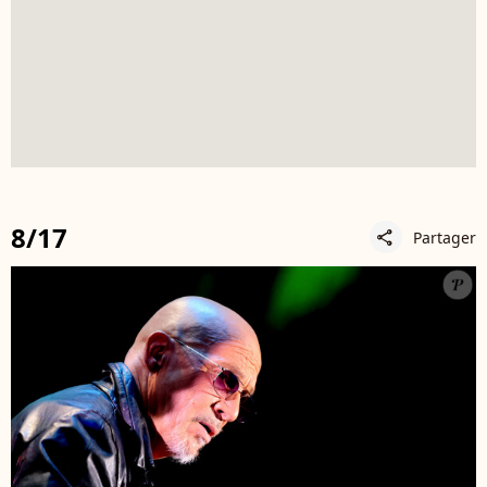
8/17
Partager
share