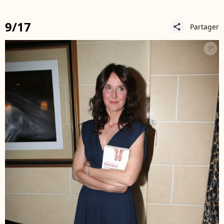
9/17
Partager
share