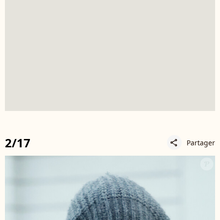
2/17
Partager
share