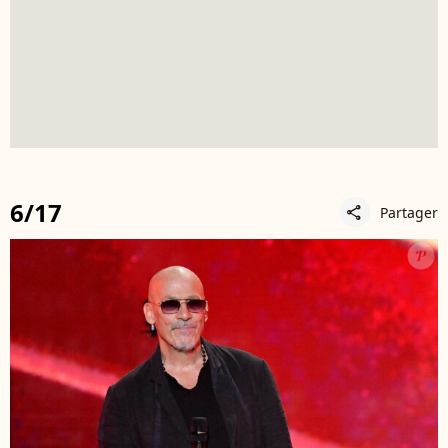
6/17
Partager
share