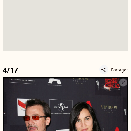
4/17
Partager
share