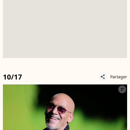
10/17
Partager
share