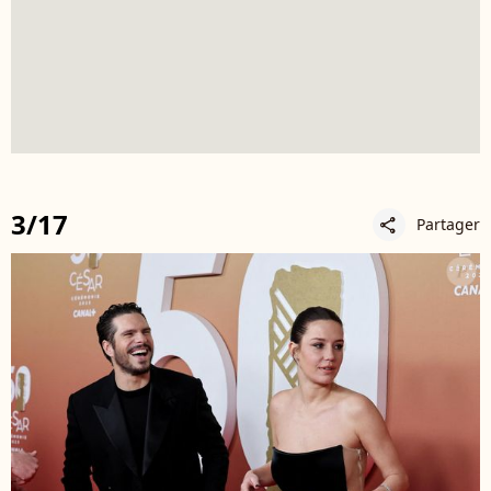
3/17
Partager
share