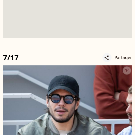
7/17
Partager
share