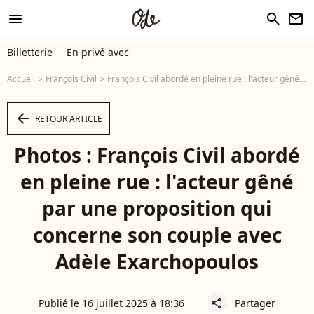
menu
search
newsletter
Billetterie
En privé avec
Accueil
François Civil
François Civil abordé en pleine rue : l'acteur gêné par une proposition qui concerne son couple avec Adèle Exarchopoulos
arrow_left
RETOUR ARTICLE
Photos : François Civil abordé
en pleine rue : l'acteur gêné
par une proposition qui
concerne son couple avec
Adèle Exarchopoulos
Publié le 16 juillet 2025 à 18:36
Partager
share