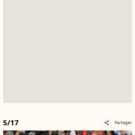
5/17
Partager
share