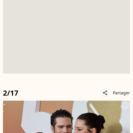
2/17
Partager
share