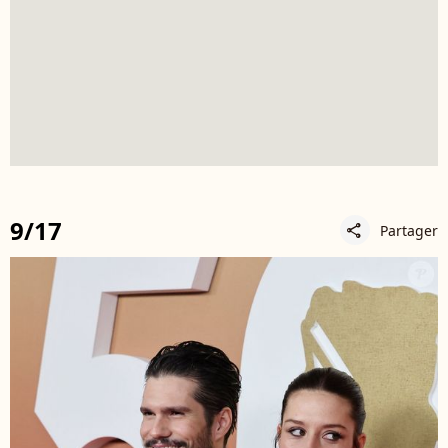
9/17
Partager
share