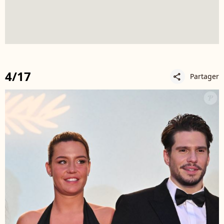
4/17
Partager
share