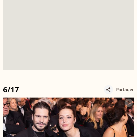
6/17
Partager
share