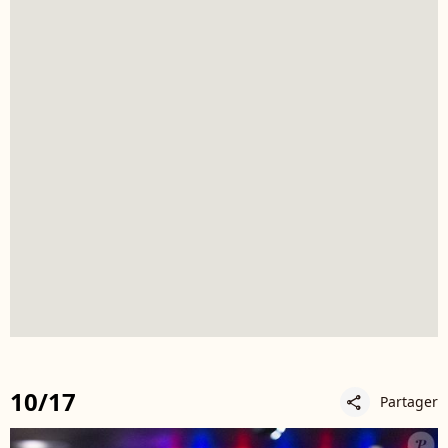
10/17
Partager
share