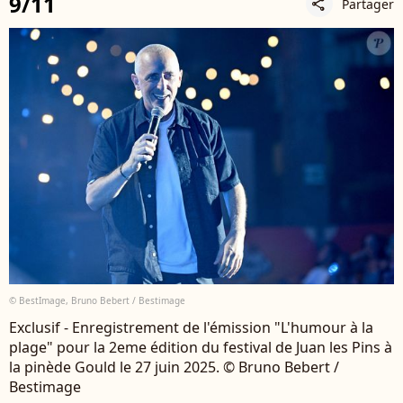
9/11
Partager
share
© BestImage, Bruno Bebert / Bestimage
Exclusif - Enregistrement de l'émission "L'humour à la
plage" pour la 2eme édition du festival de Juan les Pins à
la pinède Gould le 27 juin 2025. © Bruno Bebert /
Bestimage