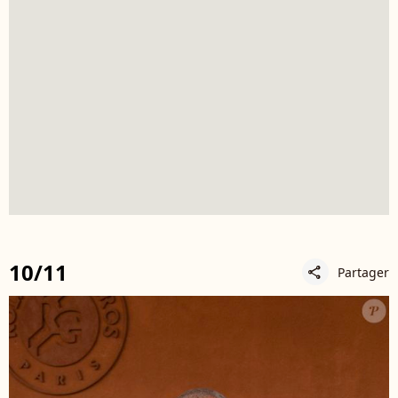
10/11
Partager
share