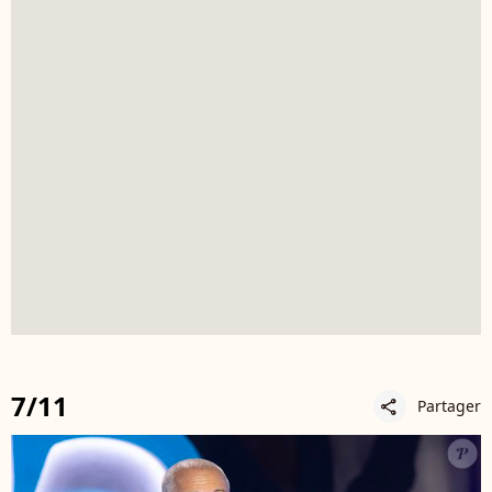
7/11
Partager
share