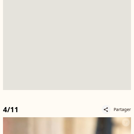
4/11
Partager
share