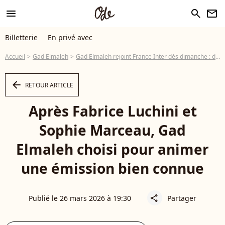
menu
search
newsletter
Billetterie
En privé avec
Accueil
Gad Elmaleh
Gad Elmaleh rejoint France Inter dès dimanche : découvrez le nouvel exercice dans lequel il se lance
arrow_left
RETOUR ARTICLE
Après Fabrice Luchini et
Sophie Marceau, Gad
Elmaleh choisi pour animer
une émission bien connue
Publié le 26 mars 2026 à 19:30
Partager
share