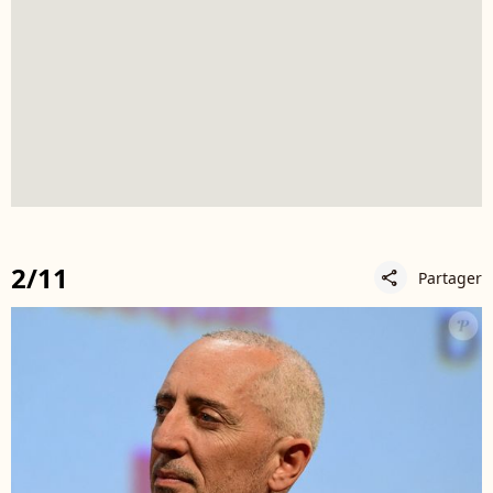
2/11
Partager
share