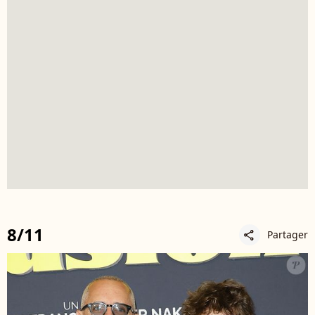
8/11
Partager
share