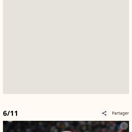
6/11
Partager
share