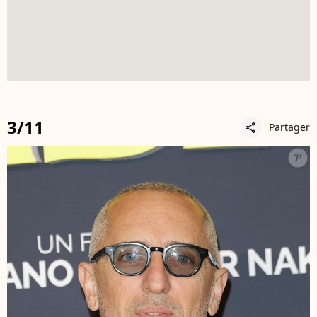
3/11
Partager
share