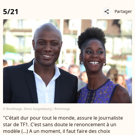
5/21
Partager
share
© BestImage, Denis Guignebourg / Bestimage
"C'était dur pour tout le monde, assure le journaliste
star de TF1. C'est sans doute le renoncement à un
modèle (...) A un moment, il faut faire des choix