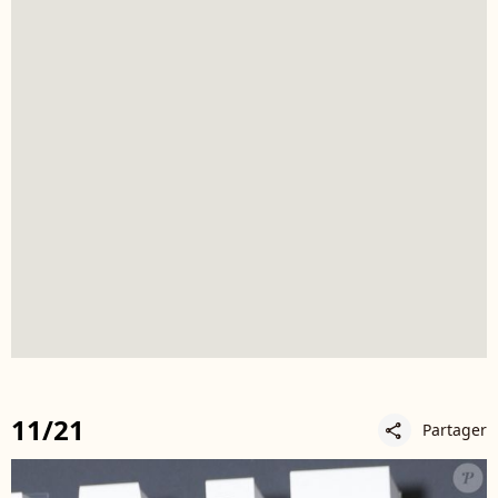
11/21
Partager
share