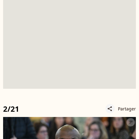
2/21
Partager
share