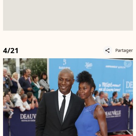
4/21
Partager
share