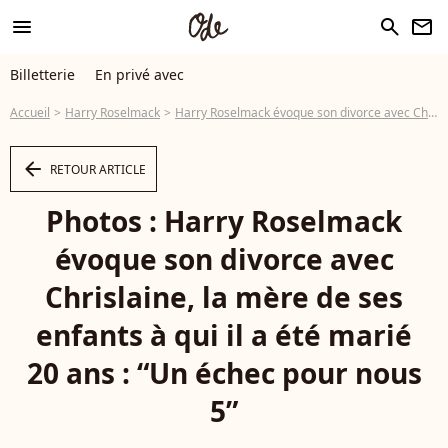
menu
search
newsletter
Billetterie
En privé avec
Accueil
Harry Roselmack
Harry Roselmack évoque son divorce avec Chrislaine, la mère de ses enfants à qui il a été marié 20 ans : “Un échec pour nous 5”
arrow_left
RETOUR ARTICLE
Photos : Harry Roselmack
évoque son divorce avec
Chrislaine, la mère de ses
enfants à qui il a été marié
20 ans : “Un échec pour nous
5”