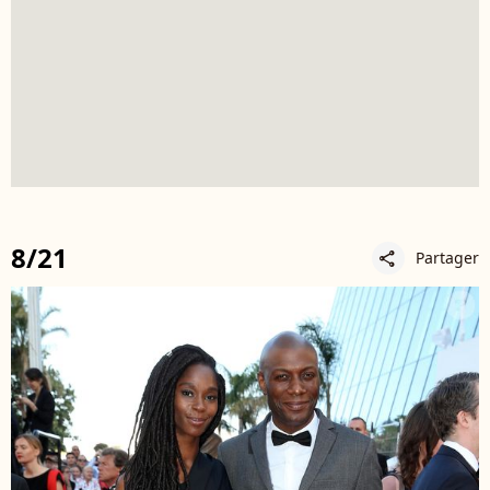
8/21
Partager
share