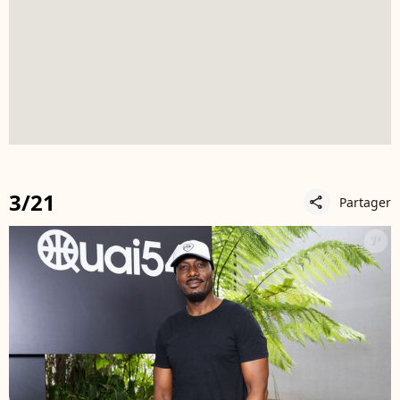
3/21
Partager
share