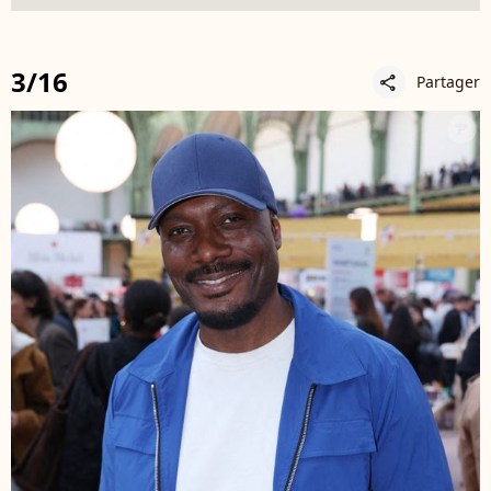
3/16
Partager
share