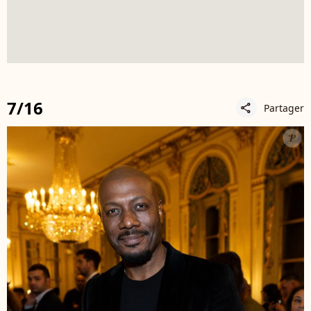
7/16
Partager
share