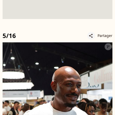
5/16
Partager
share