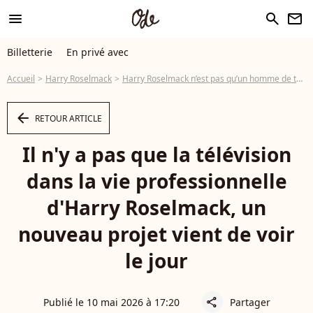
menu
search
newsletter
Billetterie
En privé avec
Accueil
Harry Roselmack
Harry Roselmack n’est pas qu’un homme de télévision, il a d’autres activités professionnelles dans d'autres domaines artistiques
arrow_left
RETOUR ARTICLE
Il n'y a pas que la télévision
dans la vie professionnelle
d'Harry Roselmack, un
nouveau projet vient de voir
le jour
Publié le 10 mai 2026 à 17:20
Partager
share