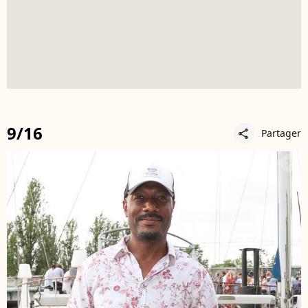
9/16
Partager
share