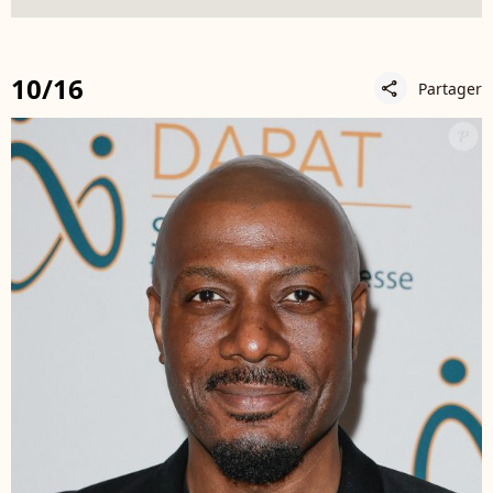
10/16
Partager
share