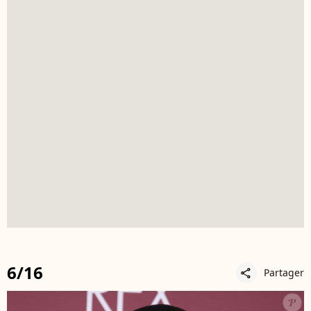
6/16
Partager
share