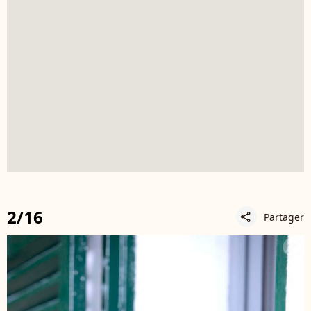
2/16
Partager
share