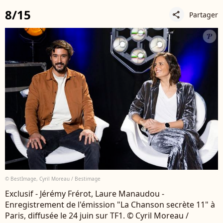
8/15
Partager
share
© BestImage, Cyril Moreau / Bestimage
Exclusif - Jérémy Frérot, Laure Manaudou -
Enregistrement de l'émission "La Chanson secrète 11" à
Paris, diffusée le 24 juin sur TF1. © Cyril Moreau /