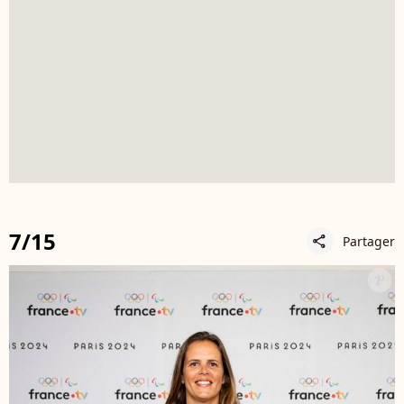
7/15
Partager
share