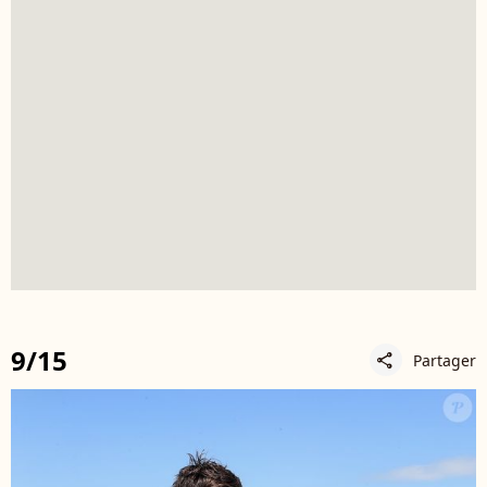
9/15
Partager
share