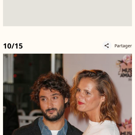
10/15
Partager
share