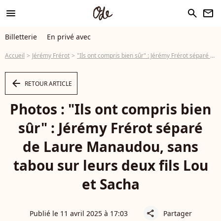
menu
search
newsletter
Billetterie
En privé avec
Accueil
Jérémy Frérot
"Ils ont compris bien sûr" : Jérémy Frérot séparé de Laure Manaudou, sans tabou sur leurs deux fils Lou et Sacha
arrow_left
RETOUR ARTICLE
Photos : "Ils ont compris bien
sûr" : Jérémy Frérot séparé
de Laure Manaudou, sans
tabou sur leurs deux fils Lou
et Sacha
Publié le 11 avril 2025 à 17:03
Partager
share