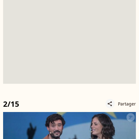
2/15
Partager
share