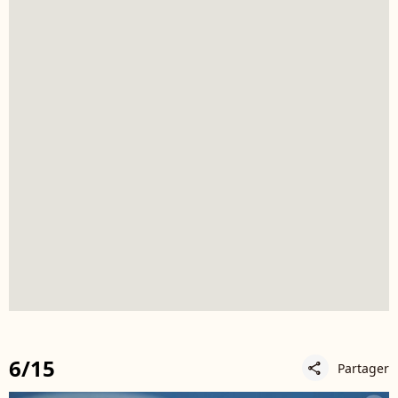
6/15
Partager
share