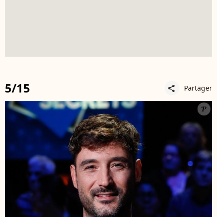
5/15
Partager
share