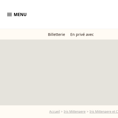
menu
MENU
Billetterie
En privé avec
Accueil
Iris Mittenaere
Iris Mittenaere et 