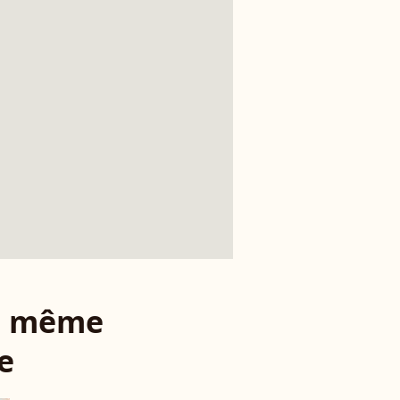
le même
e