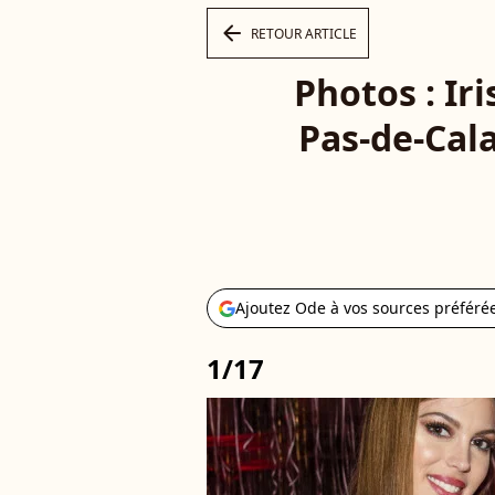
arrow_left
RETOUR ARTICLE
Photos : Ir
Pas-de-Cala
Ajoutez Ode à vos sources préféré
1/17