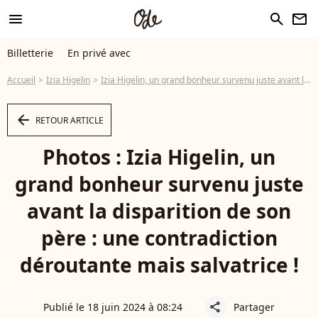
menu
search
newsletter
Billetterie
En privé avec
Accueil
Izïa Higelin
Izia Higelin, un grand bonheur survenu juste avant la disparition de son père : une contradiction déroutante mais salvatrice !
arrow_left
RETOUR ARTICLE
Photos : Izia Higelin, un
grand bonheur survenu juste
avant la disparition de son
père : une contradiction
déroutante mais salvatrice !
Publié le 18 juin 2024 à 08:24
Partager
share