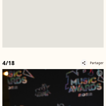
4/18
Partager
share