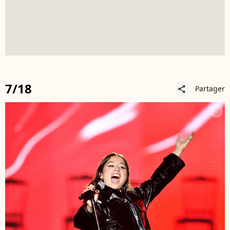
7/18
Partager
share