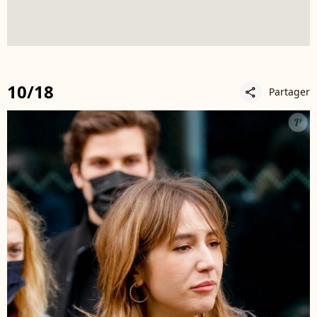
10/18
Partager
share