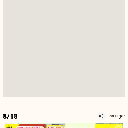
8/18
Partager
share