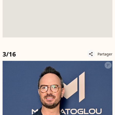
3/16
Partager
share