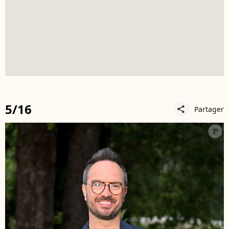
5/16
Partager
share