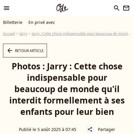
menu
search
newsletter
Billetterie
En privé avec
Accueil
Jarry
Jarry : Cette chose indispensable pour beaucoup de monde qu'il interdit formellement à ses enfants pour leur bien
arrow_left
RETOUR ARTICLE
Photos : Jarry : Cette chose
indispensable pour
beaucoup de monde qu'il
interdit formellement à ses
enfants pour leur bien
Publié le 5 août 2025 à 07:45
Partager
share