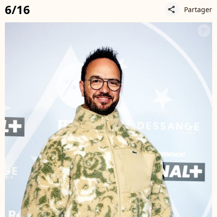
6/16
Partager
share