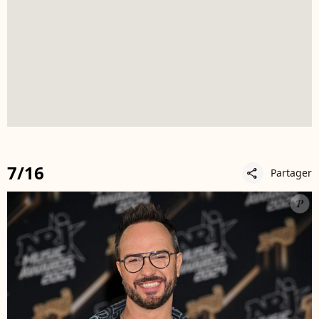
7/16
Partager
share