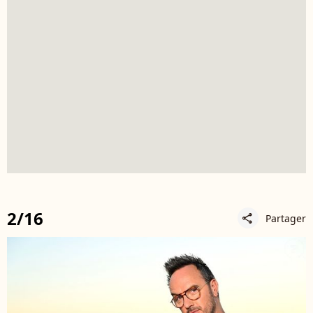
2/16
Partager
share