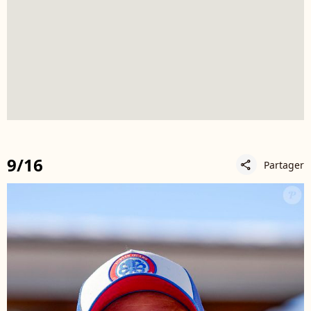
9/16
Partager
share