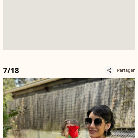
7/18
Partager
share