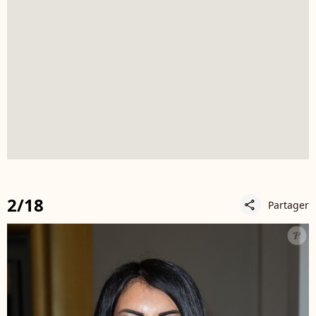
2/18
Partager
share