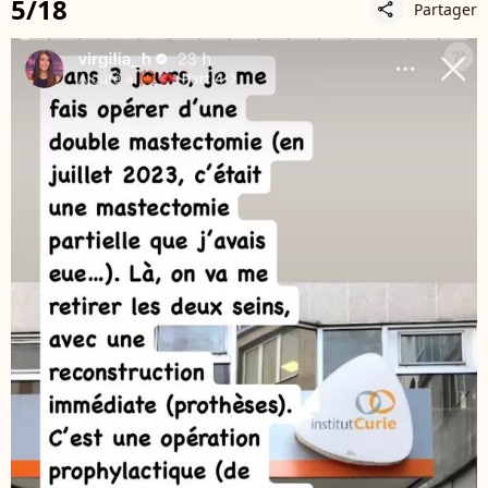
5/18
Partager
share