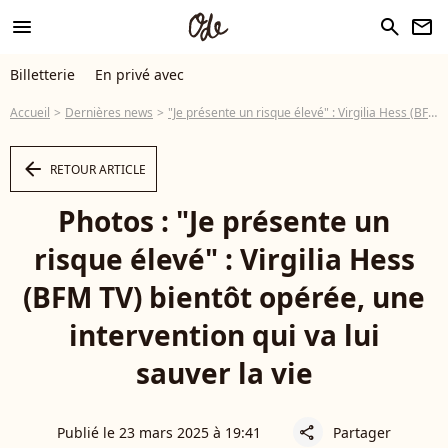
menu
search
newsletter
Billetterie
En privé avec
Accueil
Dernières news
"Je présente un risque élevé" : Virgilia Hess (BFM TV) bientôt opérée, une intervention qui va lui sauver la vie
arrow_left
RETOUR ARTICLE
Photos : "Je présente un
risque élevé" : Virgilia Hess
(BFM TV) bientôt opérée, une
intervention qui va lui
sauver la vie
Publié le 23 mars 2025 à 19:41
Partager
share