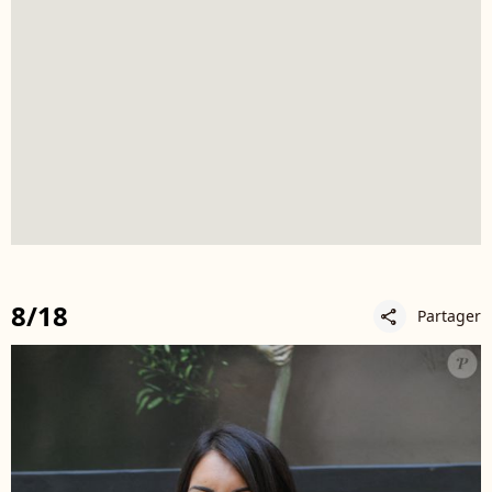
8/18
Partager
share