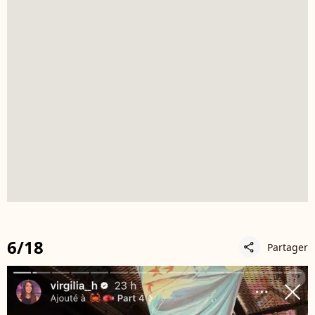
6/18
Partager
share