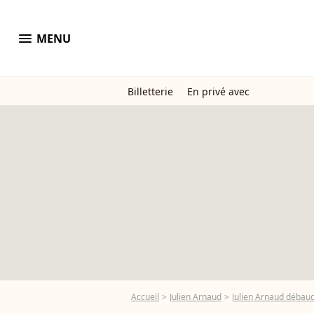
menu
MENU
Billetterie
En privé avec
Accueil
Julien Arnaud
Julien Arnaud débauc