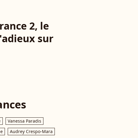
ance 2, le
'adieux sur
ances
e
Vanessa Paradis
le
Audrey Crespo-Mara