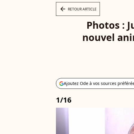
arrow_left
RETOUR ARTICLE
Photos : 
nouvel ani
Ajoutez Ode à vos sources préféré
1/16