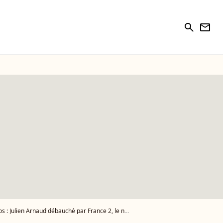
search
newsletter
ulien Arnaud débauché par France 2, le nouvel animateur de Télématin privé d'adieux sur TF1