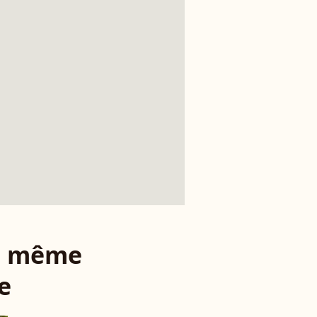
le même
e