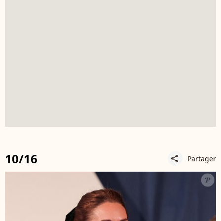
10/16
Partager
share