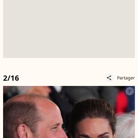
2/16
Partager
share