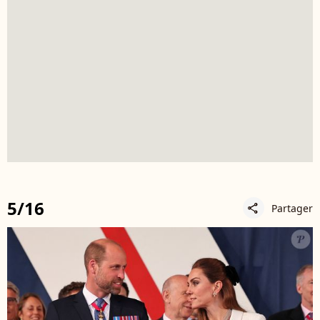
5/16
Partager
share