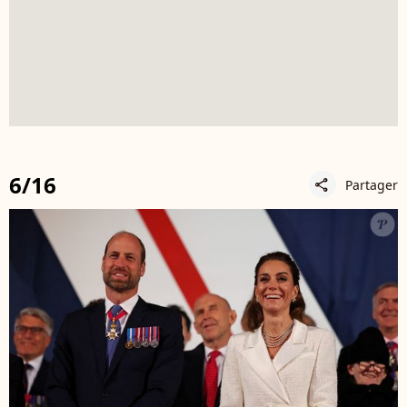
6/16
Partager
share