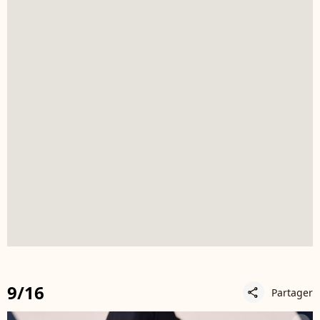
9/16
Partager
share