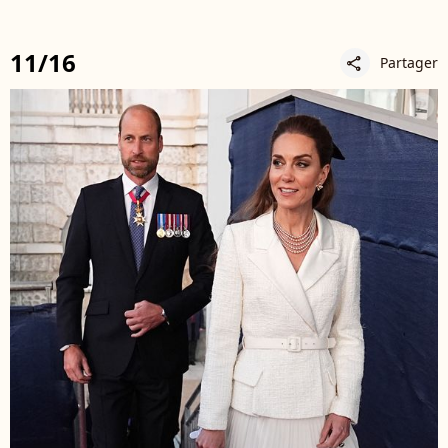
11/16
Partager
share