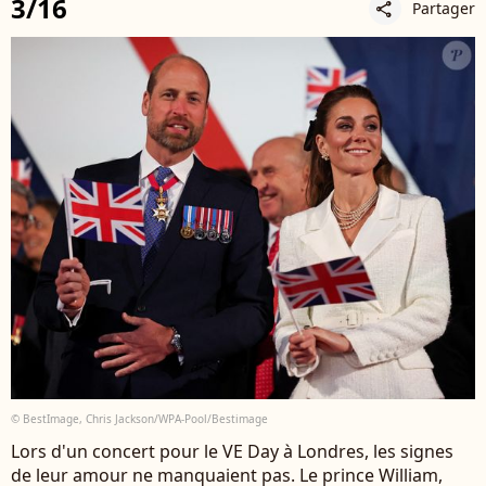
3/16
Partager
share
© BestImage, Chris Jackson/WPA-Pool/Bestimage
Lors d'un concert pour le VE Day à Londres, les signes
de leur amour ne manquaient pas. Le prince William,