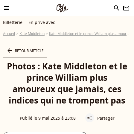
menu
search
newsletter
Billetterie
En privé avec
Accueil
Kate Middleton
Kate Middleton et le prince William plus amoureux que jamais, ces indices qui ne trompent pas
arrow_left
RETOUR ARTICLE
Photos : Kate Middleton et le
prince William plus
amoureux que jamais, ces
indices qui ne trompent pas
Publié le 9 mai 2025 à 23:08
Partager
share