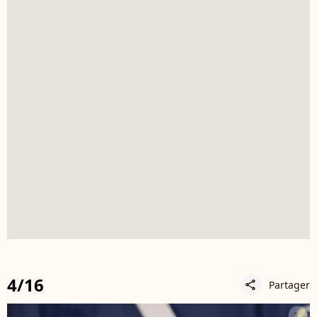
4/16
Partager
share