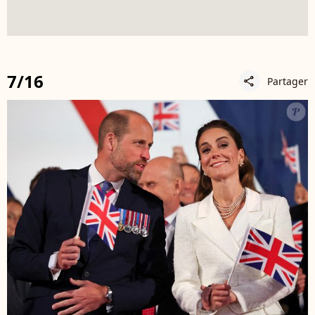
7/16
Partager
share