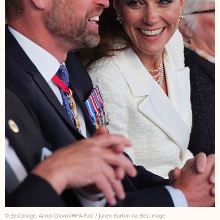
© BestImage, Aaron Chown/WPA-Pool / Julien Burton via Bestimage