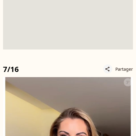
7/16
Partager
share