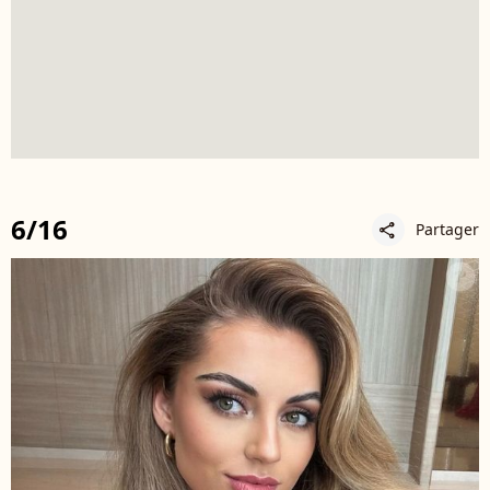
6/16
Partager
share