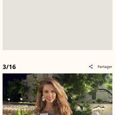
3/16
Partager
share