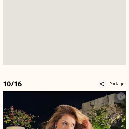
10/16
Partager
share