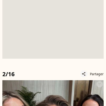
2/16
Partager
share