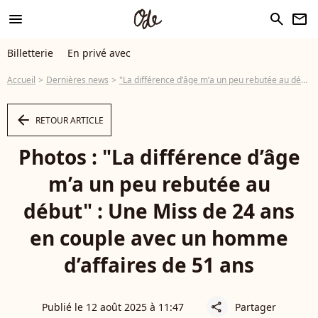
menu
search
newsletter
Billetterie
En privé avec
Accueil
Dernières news
"La différence d’âge m’a un peu rebutée au début" : Une Miss de 24 ans en couple avec un homme d’affaires de 51 ans
arrow_left
RETOUR ARTICLE
Photos : "La différence d’âge
m’a un peu rebutée au
début" : Une Miss de 24 ans
en couple avec un homme
d’affaires de 51 ans
Publié le 12 août 2025 à 11:47
Partager
share