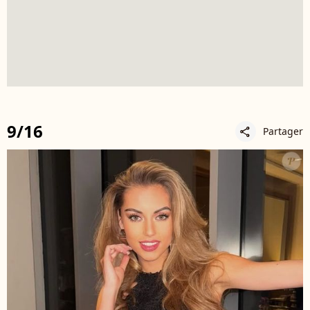
9/16
Partager
share