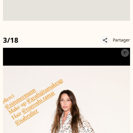
3/18
Partager
share