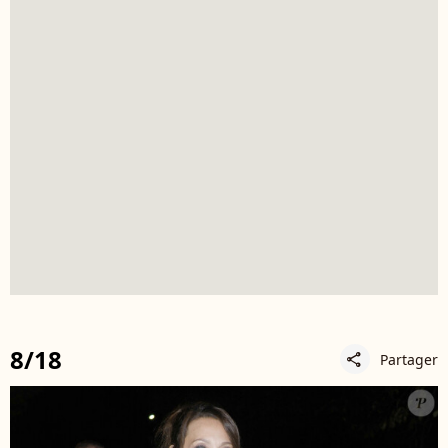
8/18
Partager
share