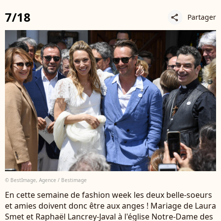
7/18
Partager
share
© BestImage, Agence / Bestimage
En cette semaine de fashion week les deux belle-soeurs
et amies doivent donc être aux anges ! Mariage de Laura
Smet et Raphaël Lancrey-Javal à l'église Notre-Dame des