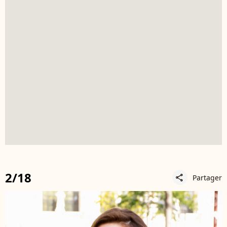
2/18
Partager
share