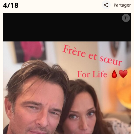
4/18
Partager
share