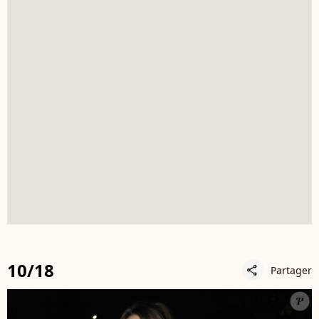
10/18
Partager
share