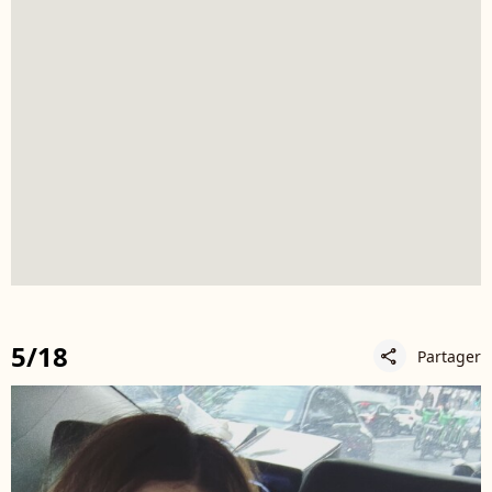
5/18
Partager
share