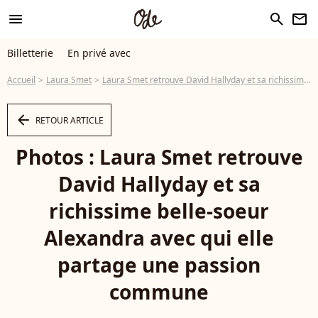
menu
search
newsletter
Billetterie
En privé avec
Accueil
Laura Smet
Laura Smet retrouve David Hallyday et sa richissime belle-soeur Alexandra avec qui elle partage une passion commune
arrow_left
RETOUR ARTICLE
Photos : Laura Smet retrouve
David Hallyday et sa
richissime belle-soeur
Alexandra avec qui elle
partage une passion
commune