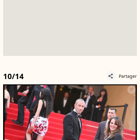
10/14
Partager
share