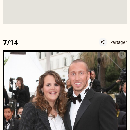
7/14
Partager
share