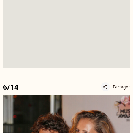
6/14
Partager
share