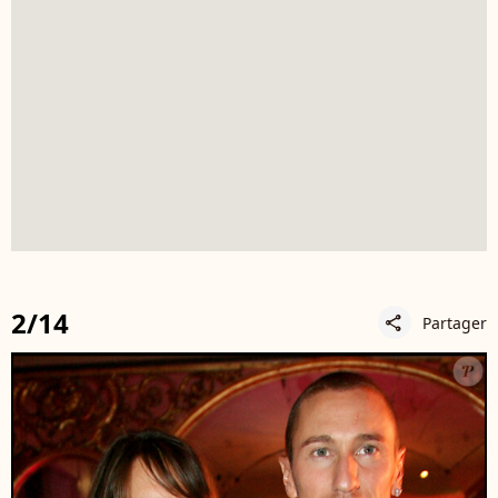
2/14
Partager
share