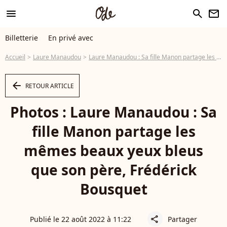
menu
search
newsletter
Billetterie
En privé avec
Accueil
Laure Manaudou
Laure Manaudou : Sa fille Manon partage les mêmes beaux yeux bleus que son père, Frédérick Bousquet
arrow_left
RETOUR ARTICLE
Photos : Laure Manaudou : Sa
fille Manon partage les
mêmes beaux yeux bleus
que son père, Frédérick
Bousquet
Publié le 22 août 2022 à 11:22
Partager
share