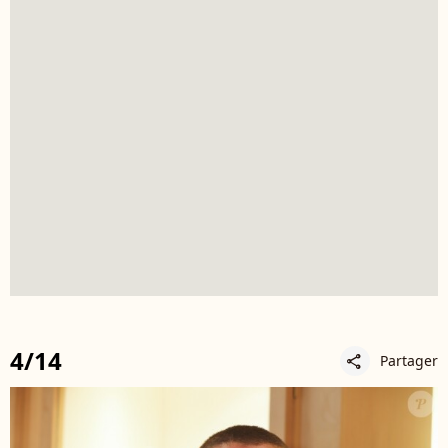
4/14
Partager
share