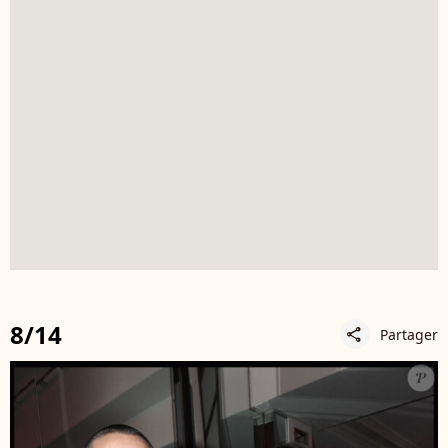
8/14
Partager
share