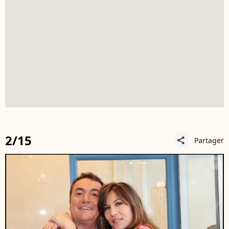
2/15
Partager
share