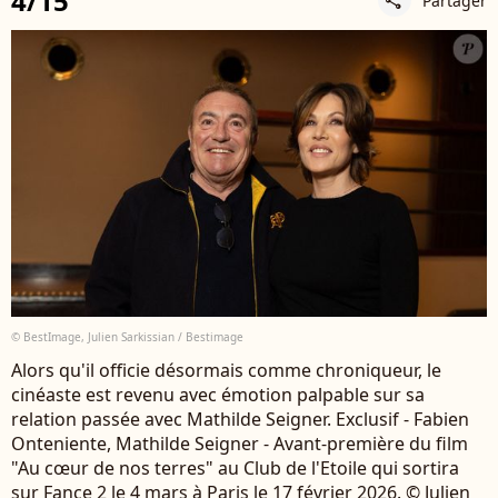
4/15
Partager
share
© BestImage, Julien Sarkissian / Bestimage
Alors qu'il officie désormais comme chroniqueur, le
cinéaste est revenu avec émotion palpable sur sa
relation passée avec Mathilde Seigner. Exclusif - Fabien
Onteniente, Mathilde Seigner - Avant-première du film
"Au cœur de nos terres" au Club de l'Etoile qui sortira
sur Fance 2 le 4 mars à Paris le 17 février 2026. © Julien