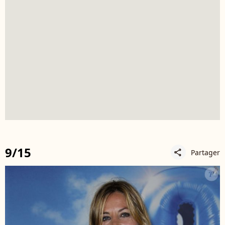
9/15
Partager
share