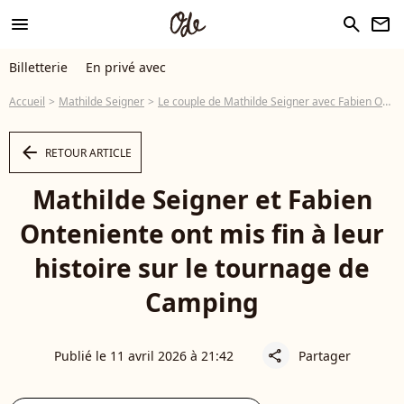
menu
search
newsletter
Billetterie
En privé avec
Accueil
Mathilde Seigner
Le couple de Mathilde Seigner avec Fabien Onteniente a pris fin en plein tournage de Camping, le réalisateur raconte
arrow_left
RETOUR ARTICLE
Mathilde Seigner et Fabien
Onteniente ont mis fin à leur
histoire sur le tournage de
Camping
Publié le 11 avril 2026 à 21:42
Partager
share