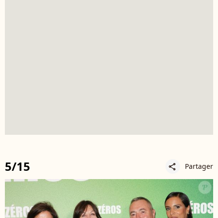
5/15
Partager
share