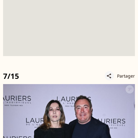
7/15
Partager
share