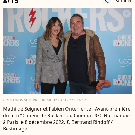
8/15
Partager
share
© BestImage, BERTRAND RINDOFF PETROFF / BESTIMAGE
Mathilde Seigner et Fabien Onteniente - Avant-première
du film "Choeur de Rocker" au Cinema UGC Normandie
à Paris le 8 décembre 2022. © Bertrand Rindoff /
Bestimage