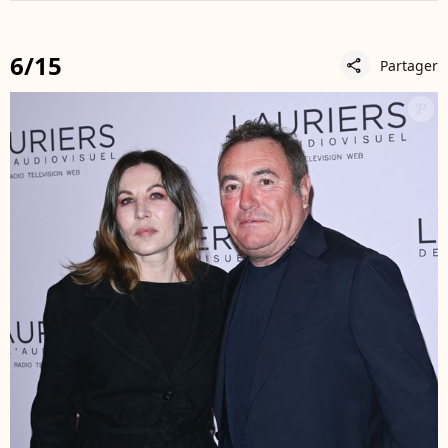
6/15
Partager
share