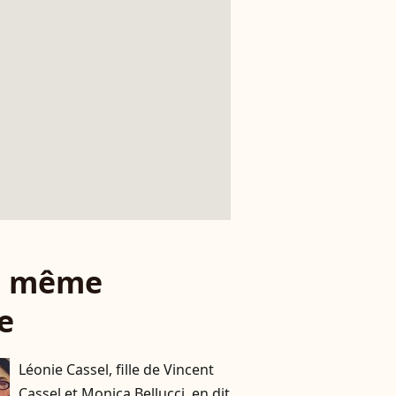
le même
e
Léonie Cassel, fille de Vincent
Cassel et Monica Bellucci, en dit