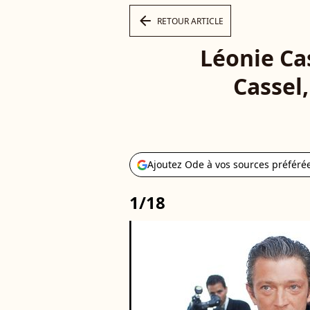
arrow_left
RETOUR ARTICLE
Léonie Cas
Cassel,
Ajoutez Ode à vos sources préféré
1/18