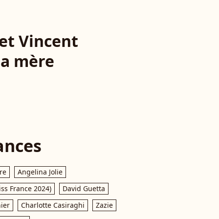
 et Vincent
 sa mère
ances
re
Angelina Jolie
iss France 2024)
David Guetta
ier
Charlotte Casiraghi
Zazie