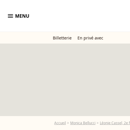
menu
MENU
Billetterie
En privé avec
Accueil
Monica Bellucci
Léonie Cassel, 2e f