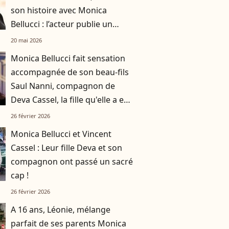
son histoire avec Monica
Bellucci : l’acteur publie un
message original pour
20 mai 2026
l’occasion
Monica Bellucci fait sensation
accompagnée de son beau-fils
Saul Nanni, compagnon de
Deva Cassel, la fille qu'elle a eue
avec Vincent Cassel
26 février 2026
Monica Bellucci et Vincent
Cassel : Leur fille Deva et son
compagnon ont passé un sacré
cap !
26 février 2026
A 16 ans, Léonie, mélange
parfait de ses parents Monica