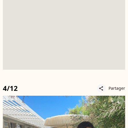
4/12
Partager
share