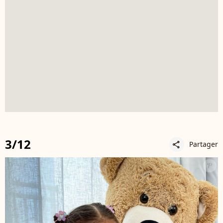
3/12
Partager
share