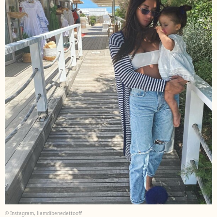
© Instagram, liamdibenedettooff