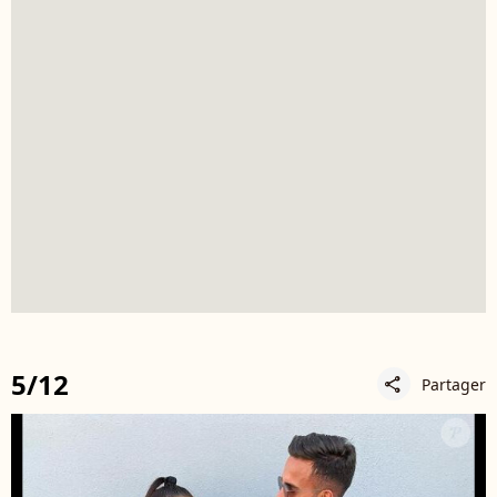
5/12
Partager
share