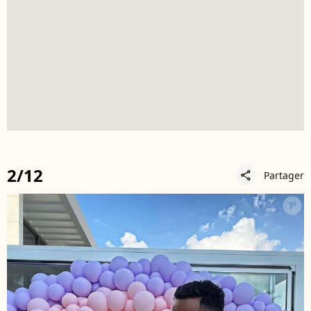
2/12
Partager
share