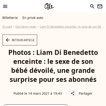
menu
search
newsletter
Billetterie
En privé avec
Accueil
Dernières news
Liam Di Benedetto enceinte : le sexe de son bébé dévoilé, une grande surprise pour ses abonnés
arrow_left
RETOUR ARTICLE
Photos : Liam Di Benedetto
enceinte : le sexe de son
bébé dévoilé, une grande
surprise pour ses abonnés
Publié le 14 mars 2021 à 19:43
Partager
share