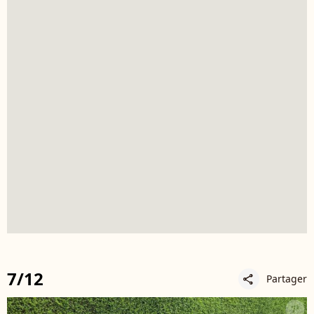
7/12
Partager
share