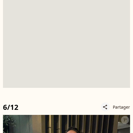
6/12
Partager
share