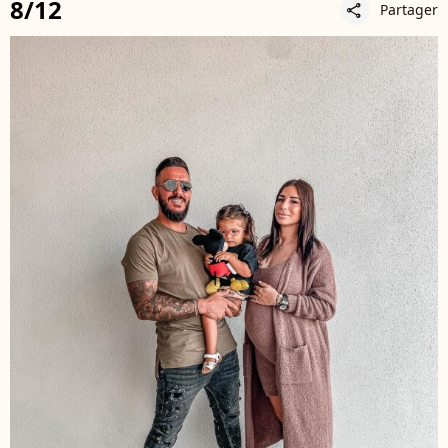
8/12
Partager
share