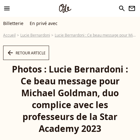
menu
search
newsletter
Billetterie
En privé avec
Accueil
Lucie Bernardoni
Lucie Bernardoni : Ce beau message pour Michael Goldman, duo complice avec les professeurs de la Star Academy 2023
arrow_left
RETOUR ARTICLE
Photos : Lucie Bernardoni :
Ce beau message pour
Michael Goldman, duo
complice avec les
professeurs de la Star
Academy 2023