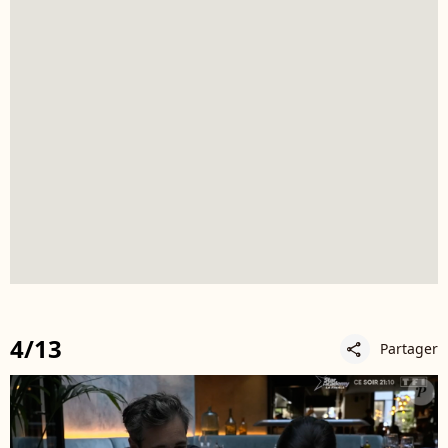
4/13
Partager
share