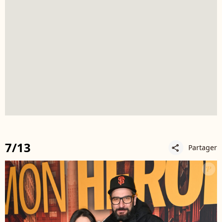
7/13
Partager
share