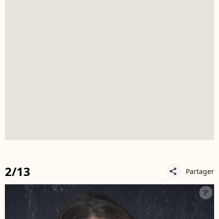
2/13
Partager
share