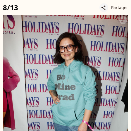
8/13
Partager
share