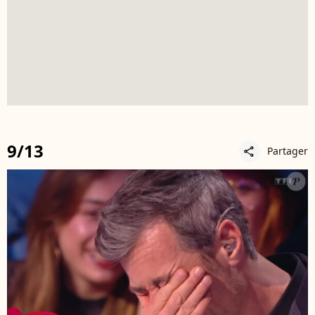
9/13
Partager
share