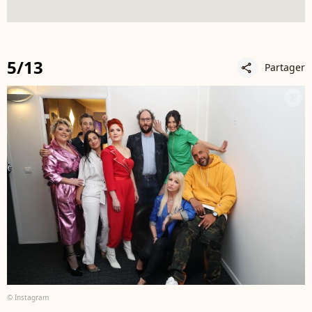
5/13
Partager
share
© Instagram