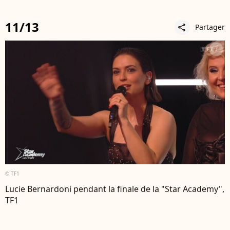
11/13
Partager
share
© TF1
Lucie Bernardoni pendant la finale de la "Star Academy",
TF1