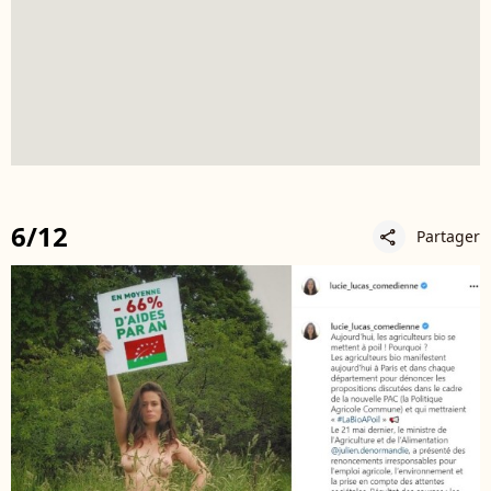
6/12
Partager
share