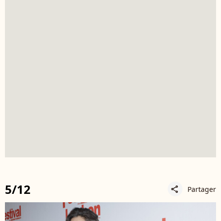
5/12
Partager
share