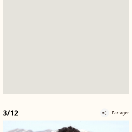
3/12
Partager
share