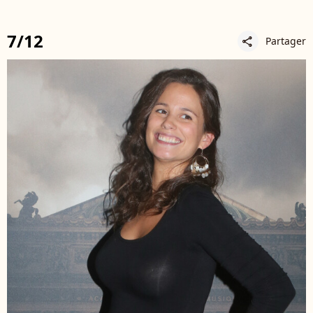
7/12
Partager
share