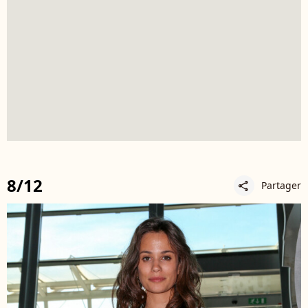
8/12
Partager
share