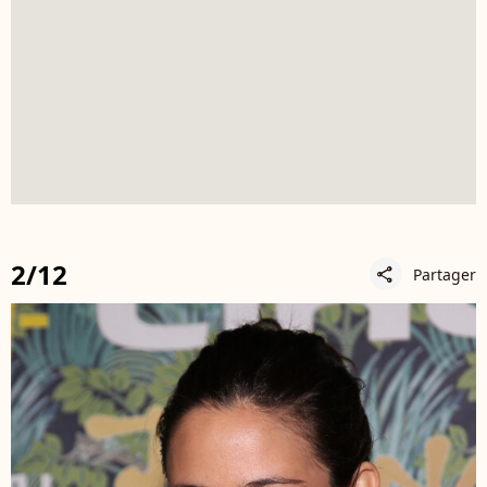
2/12
Partager
share