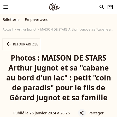
menu
search
newsletter
Billetterie
En privé avec
Accueil
Arthur Jugnot
MAISON DE STARS Arthur Jugnot et sa "cabane au bord d'un lac" : petit "coin de paradis" pour le fils de Gérard Jugnot et sa famille
arrow_left
RETOUR ARTICLE
Photos : MAISON DE STARS
Arthur Jugnot et sa "cabane
au bord d'un lac" : petit "coin
de paradis" pour le fils de
Gérard Jugnot et sa famille
Publié le 26 janvier 2024 à 20:26
Partager
share