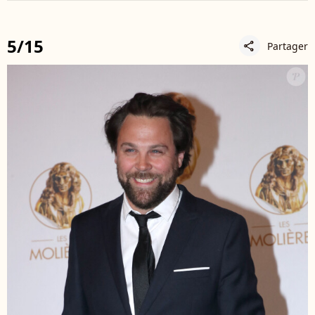
5/15
Partager
share