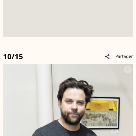
10/15
Partager
share