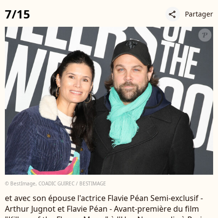
7/15
Partager
share
© BestImage, COADIC GUIREC / BESTIMAGE
et avec son épouse l'actrice Flavie Péan Semi-exclusif -
Arthur Jugnot et Flavie Péan - Avant-première du film