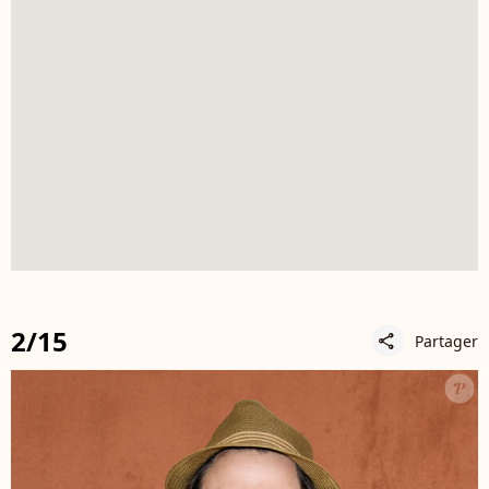
2/15
Partager
share