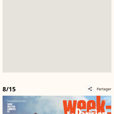
8/15
Partager
share