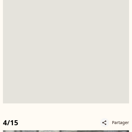
4/15
Partager
share