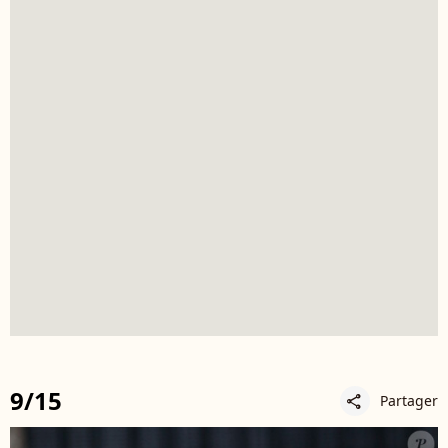
9/15
Partager
share