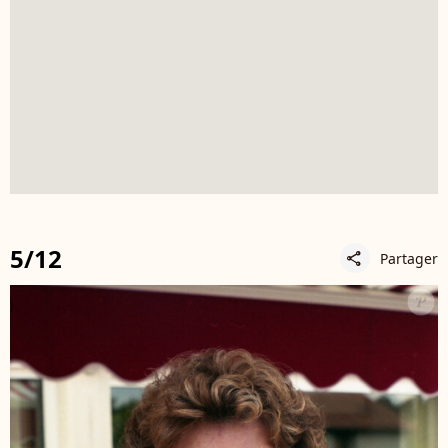
5/12
Partager
share