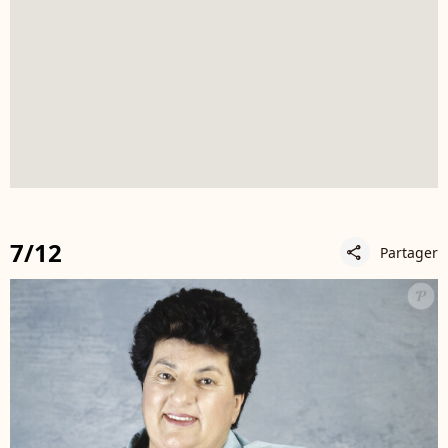
7/12
Partager
share