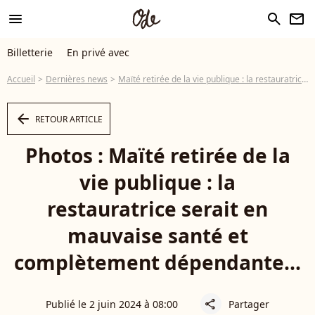
menu
search
newsletter
Billetterie
En privé avec
Accueil
Dernières news
Maïté retirée de la vie publique : la restauratrice serait en mauvaise santé et complètement dépendante...
arrow_left
RETOUR ARTICLE
Photos : Maïté retirée de la
vie publique : la
restauratrice serait en
mauvaise santé et
complètement dépendante...
Publié le 2 juin 2024 à 08:00
Partager
share