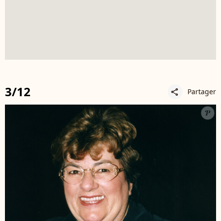
3/12
Partager
share