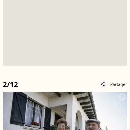
2/12
Partager
share