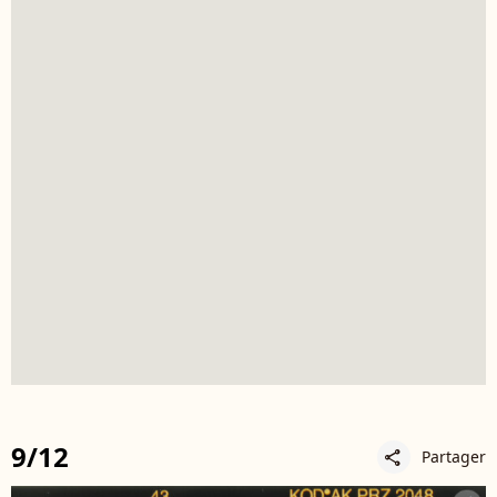
9/12
Partager
share