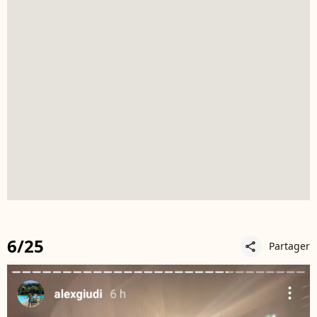
6/25
Partager
share