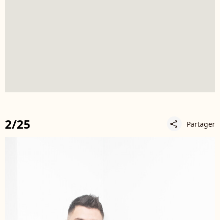
2/25
Partager
share