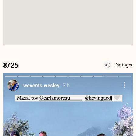
8/25
Partager
share