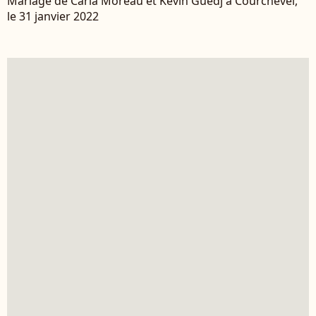
Mariage de Carla Moreau et Kevin Guedj à Courchevel,
le 31 janvier 2022