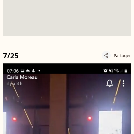
7/25
Partager
share