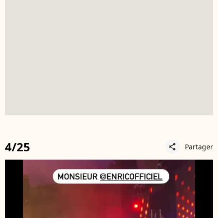
4/25
Partager
share