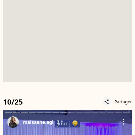
10/25
Partager
share