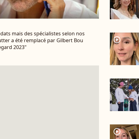
didats mais des spécialistes selon nos
player2
utter a été remplacé par Gilbert Bou
egard 2023"
player2