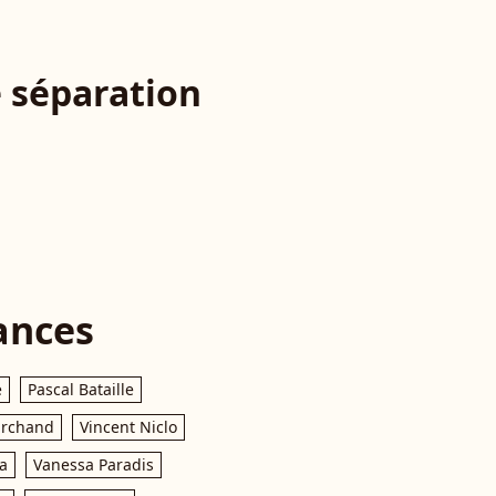
e séparation
ances
e
Pascal Bataille
archand
Vincent Niclo
a
Vanessa Paradis