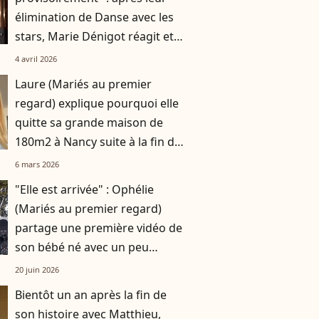
élimination de Danse avec les
stars, Marie Dénigot réagit et
annonce déjà une suite avec
4 avril 2026
Marcus
Laure (Mariés au premier
regard) explique pourquoi elle
quitte sa grande maison de
180m2 à Nancy suite à la fin de
son histoire avec Matthieu
6 mars 2026
"Elle est arrivée" : Ophélie
(Mariés au premier regard)
partage une première vidéo de
son bébé né avec un peu
d'avance
20 juin 2026
Bientôt un an après la fin de
son histoire avec Matthieu,