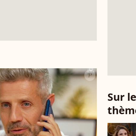
Sur 
thèm