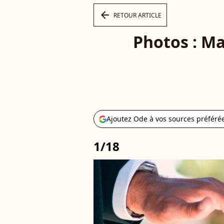
arrow_left
RETOUR ARTICLE
Photos : Ma
Ajoutez Ode à vos sources préféré
1/18