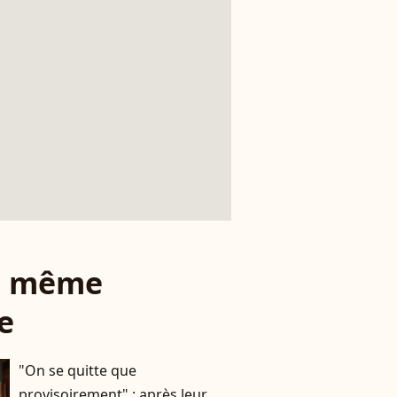
le même
e
"On se quitte que
provisoirement" : après leur