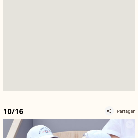
10/16
Partager
share