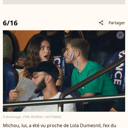
6/16
Partager
share
© BestImage, CYRIL MOREAU / BESTIMAGE
Michou, lui, a été vu proche de Lola Dumesnil, l’ex du