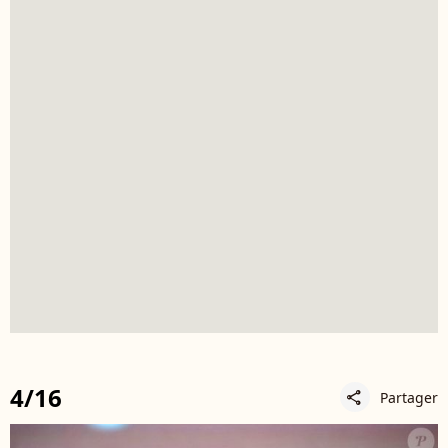
4/16
Partager
share