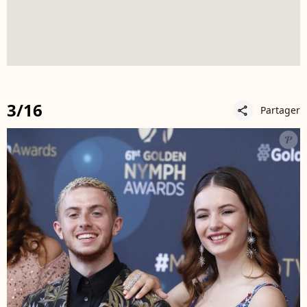
3/16
Partager
share