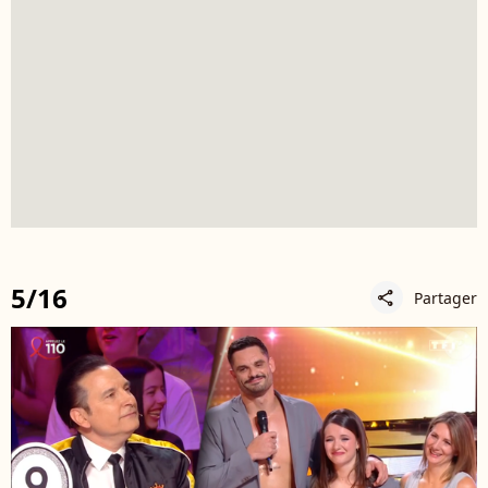
5/16
Partager
share