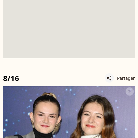
8/16
Partager
share