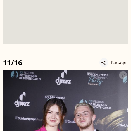
11/16
Partager
share