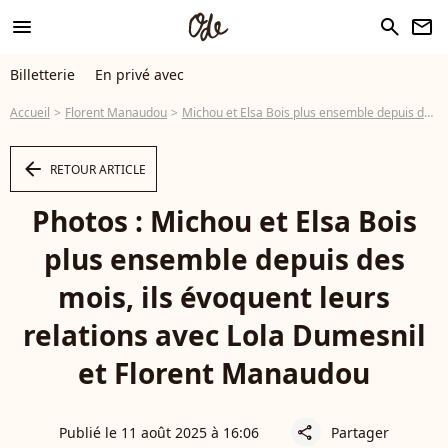
menu
search
newsletter
Billetterie
En privé avec
Accueil
Florent Manaudou
Michou et Elsa Bois plus ensemble depuis des mois, ils évoquent leurs relations avec Lola Dumesnil et Florent Manaudou
arrow_left
RETOUR ARTICLE
Photos : Michou et Elsa Bois
plus ensemble depuis des
mois, ils évoquent leurs
relations avec Lola Dumesnil
et Florent Manaudou
Publié le 11 août 2025 à 16:06
Partager
share