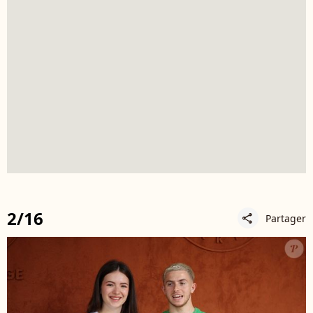
2/16
Partager
share