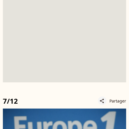
7/12
Partager
share