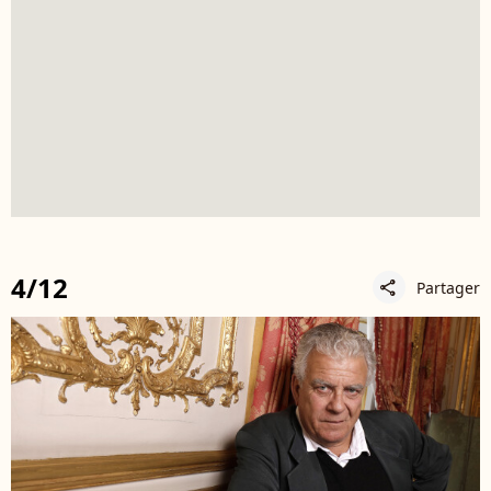
4/12
Partager
share