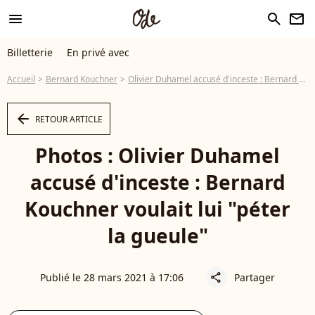
menu
search
newsletter
Billetterie
En privé avec
Accueil
Bernard Kouchner
Olivier Duhamel accusé d'inceste : Bernard Kouchner voulait lui "péter la gueule"
arrow_left
RETOUR ARTICLE
Photos : Olivier Duhamel
accusé d'inceste : Bernard
Kouchner voulait lui "péter
la gueule"
Publié le 28 mars 2021 à 17:06
Partager
share