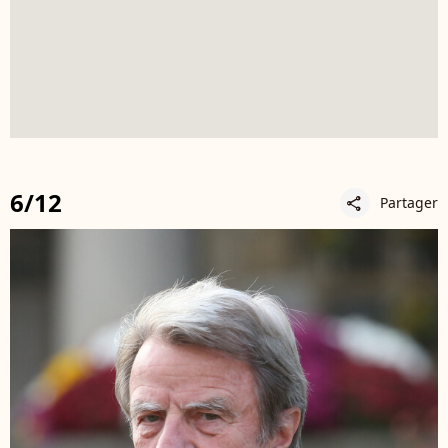
6/12
Partager
share