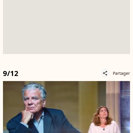
9/12
Partager
share