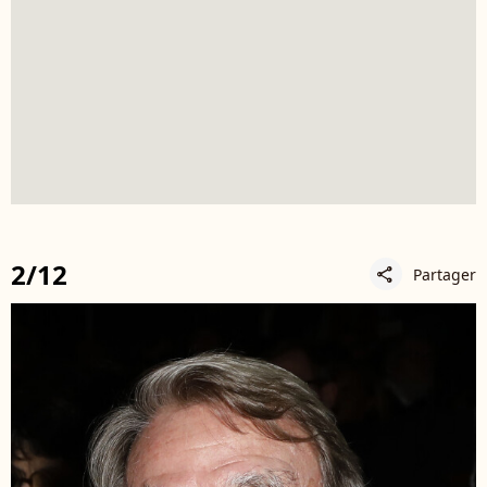
2/12
Partager
share