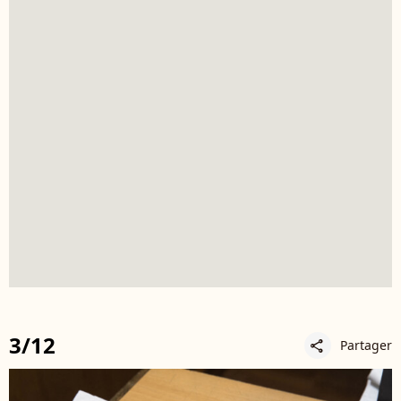
3/12
Partager
share