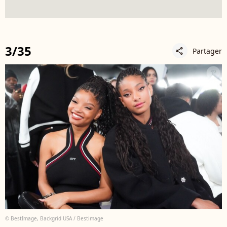
3/35
Partager
share
© BestImage, Backgrid USA / Bestimage