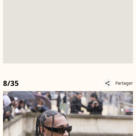
8/35
Partager
share