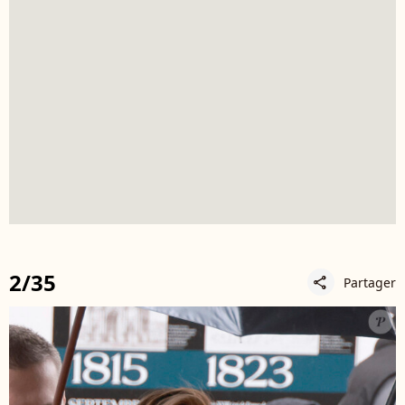
2/35
Partager
share