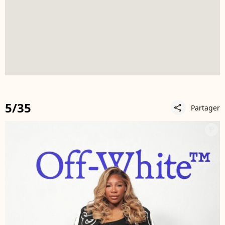
5/35
Partager
share