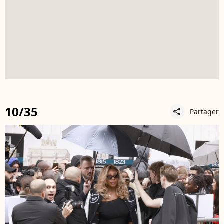
10/35
Partager
share