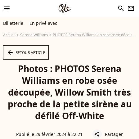
menu
search
newsletter
Billetterie
En privé avec
Accueil
Serena Williams
PHOTOS Serena Williams en robe osée découpée, Willow Smith très proche de la petite sirène au défilé Off-White
arrow_left
RETOUR ARTICLE
Photos : PHOTOS Serena
Williams en robe osée
découpée, Willow Smith très
proche de la petite sirène au
défilé Off-White
Publié le 29 février 2024 à 22:21
Partager
share