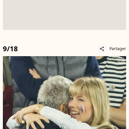
9/18
Partager
share