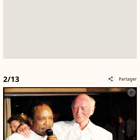
2/13
Partager
share