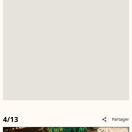
4/13
Partager
share