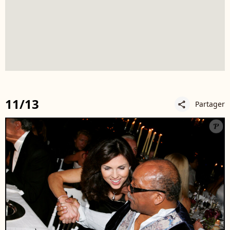
11/13
Partager
share