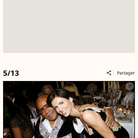
5/13
Partager
share