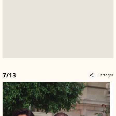
7/13
Partager
share