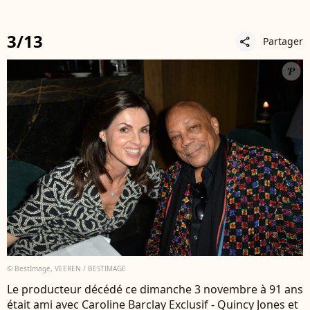
3/13
Partager
share
© BestImage, VEEREN / BESTIMAGE
Le producteur décédé ce dimanche 3 novembre à 91 ans
était ami avec Caroline Barclay Exclusif - Quincy Jones et