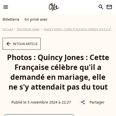
menu
search
newsletter
Billetterie
En privé avec
Accueil
Dernières news
Quincy Jones : Cette Française célèbre qu'il a demandé en mariage, elle ne s'y attendait pas du tout
arrow_left
RETOUR ARTICLE
Photos : Quincy Jones : Cette
Française célèbre qu'il a
demandé en mariage, elle
ne s'y attendait pas du tout
Publié le 5 novembre 2024 à 22:27
Partager
share