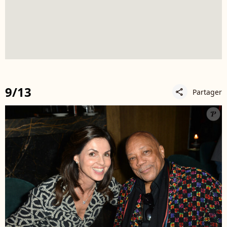
9/13
Partager
share