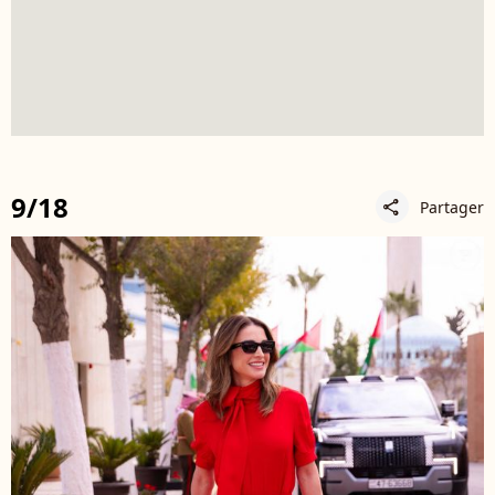
9/18
Partager
share