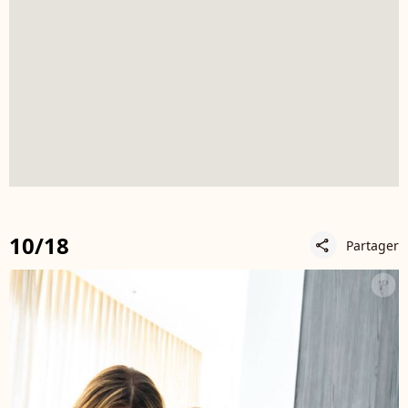
10/18
Partager
share