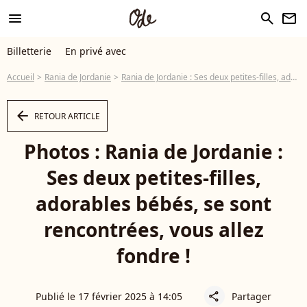
menu
search
newsletter
Billetterie
En privé avec
Accueil
Rania de Jordanie
Rania de Jordanie : Ses deux petites-filles, adorables bébés, se sont rencontrées, vous allez fondre !
arrow_left
RETOUR ARTICLE
Photos : Rania de Jordanie :
Ses deux petites-filles,
adorables bébés, se sont
rencontrées, vous allez
fondre !
Publié le 17 février 2025 à 14:05
Partager
share