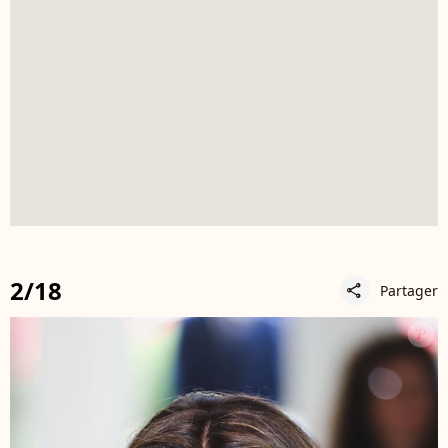
2/18
Partager
share