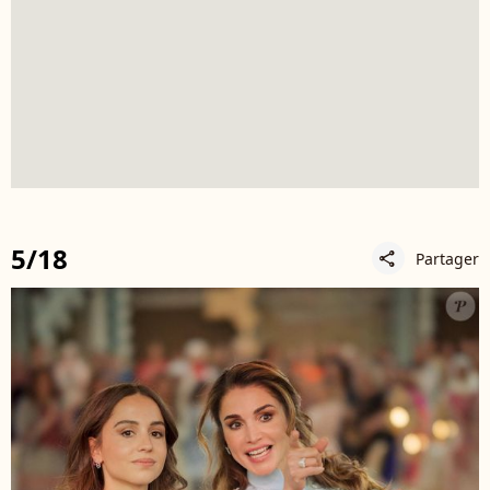
5/18
Partager
share