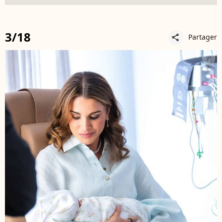
3/18
Partager
share