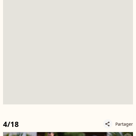
4/18
Partager
share