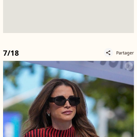
7/18
Partager
share