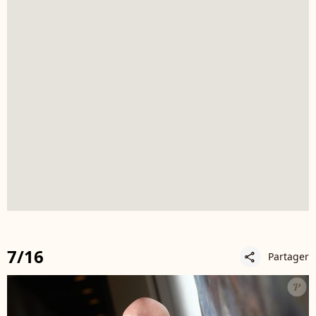
7/16
Partager
share