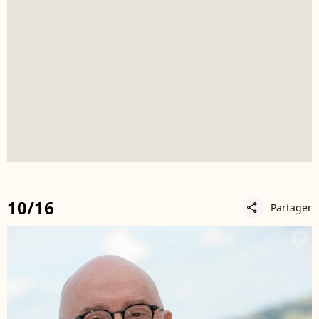
10/16
Partager
share