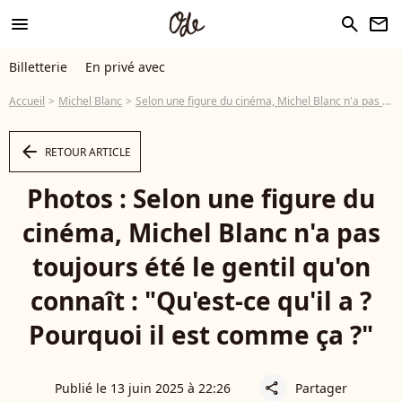
menu
search
newsletter
Billetterie
En privé avec
Accueil
Michel Blanc
Selon une figure du cinéma, Michel Blanc n'a pas toujours été le gentil qu'on connaît : "Qu'est-ce qu'il a ? Pourquoi il est comme ça ?"
arrow_left
RETOUR ARTICLE
Photos : Selon une figure du
cinéma, Michel Blanc n'a pas
toujours été le gentil qu'on
connaît : "Qu'est-ce qu'il a ?
Pourquoi il est comme ça ?"
Publié le 13 juin 2025 à 22:26
Partager
share