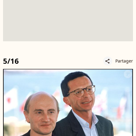
5/16
Partager
share