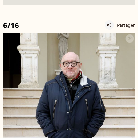
6/16
Partager
share