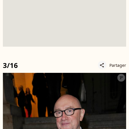
3/16
Partager
share