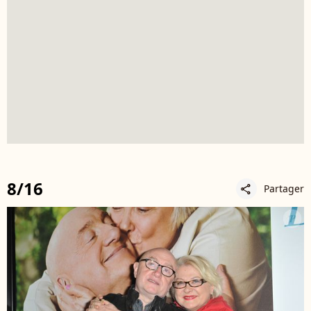
8/16
Partager
share