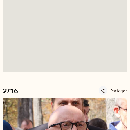
2/16
Partager
share