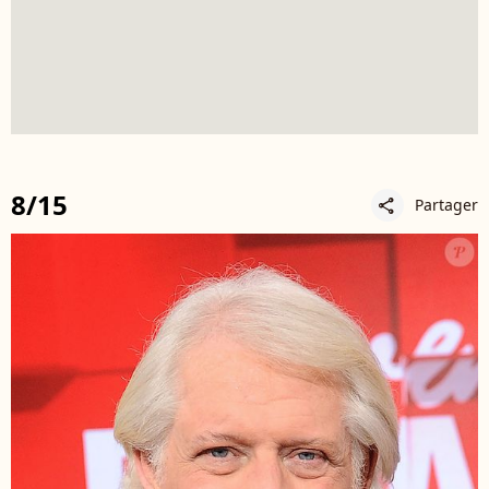
8/15
Partager
share