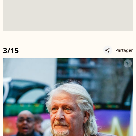
3/15
Partager
share