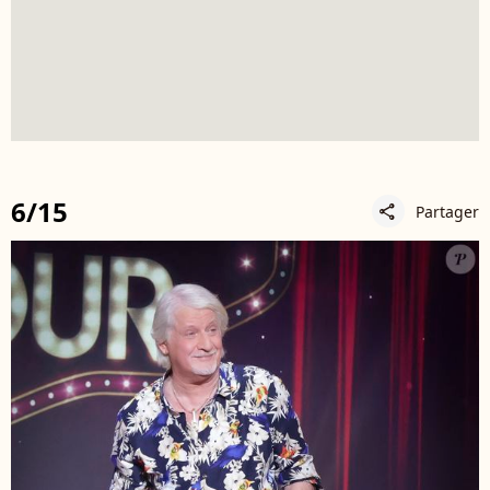
6/15
Partager
share