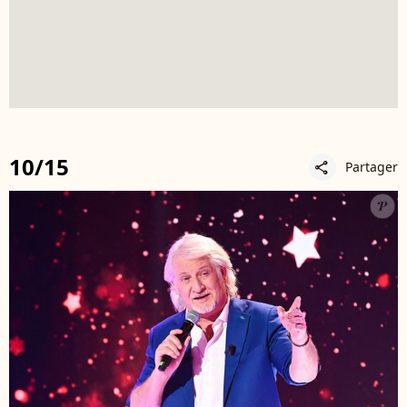
10/15
Partager
share