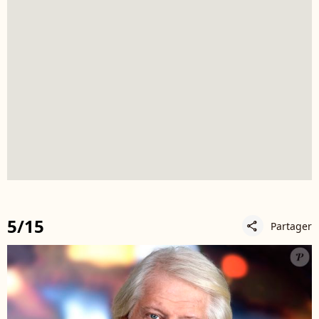
5/15
Partager
share