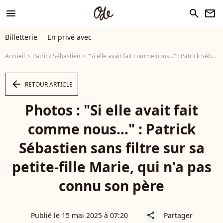
menu
search
newsletter
Billetterie
En privé avec
Accueil
Patrick Sébastien
"Si elle avait fait comme nous…" : Patrick Sébastien sans filtre sur sa petite-fille Marie, qui n'a pas connu son père
arrow_left
RETOUR ARTICLE
Photos : "Si elle avait fait
comme nous…" : Patrick
Sébastien sans filtre sur sa
petite-fille Marie, qui n'a pas
connu son père
Publié le 15 mai 2025 à 07:20
Partager
share