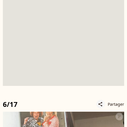
6/17
Partager
share