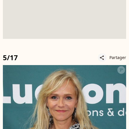
5/17
Partager
share