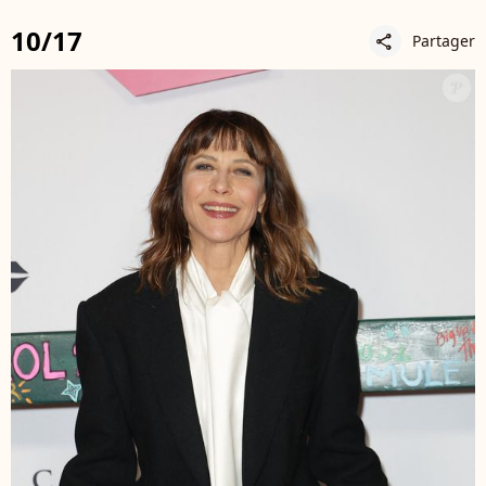
10/17
Partager
share