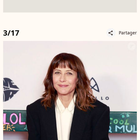
3/17
Partager
share