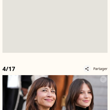
4/17
Partager
share