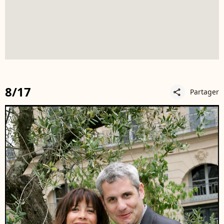
8/17
Partager
share