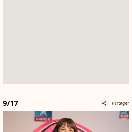
9/17
Partager
share