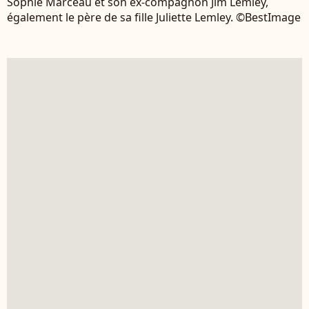
Sophie Marceau et son ex-compagnon Jim Lemley,
également le père de sa fille Juliette Lemley. ©BestImage