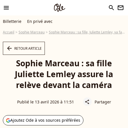
menu
search
newsletter
Billetterie
En privé avec
Accueil
Sophie Marceau
Sophie Marceau : sa fille, Juliette Lemley, va faire ses premiers pas dans une série à la télévision
arrow_left
RETOUR ARTICLE
Sophie Marceau : sa fille
Juliette Lemley assure la
relève devant la caméra
Publié le 13 avril 2026 à 11:51
Partager
share
Ajoutez Ode à vos sources préférées