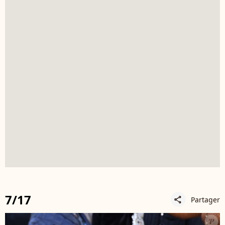
7/17
Partager
share