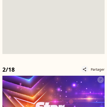
2/18
Partager
share