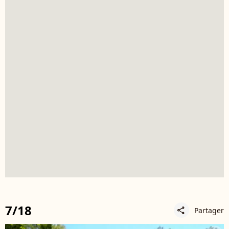
7/18
Partager
share