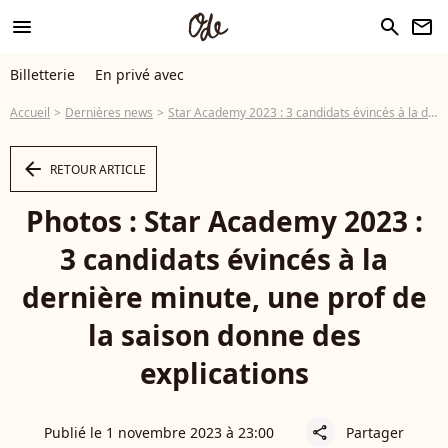
menu
search
newsletter
Billetterie
En privé avec
Accueil
Dernières news
Star Academy 2023 : 3 candidats évincés à la dernière minute, une prof de la saison donne des explications
arrow_left
RETOUR ARTICLE
Photos : Star Academy 2023 :
3 candidats évincés à la
dernière minute, une prof de
la saison donne des
explications
Publié le 1 novembre 2023 à 23:00
Partager
share