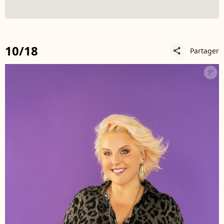
10/18
Partager
share