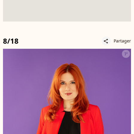
8/18
Partager
share