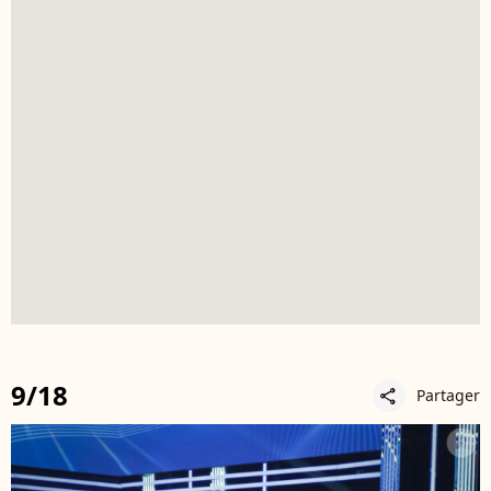
9/18
Partager
share