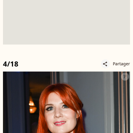
4/18
Partager
share