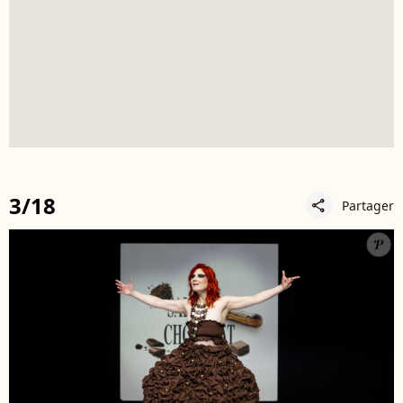
3/18
Partager
share