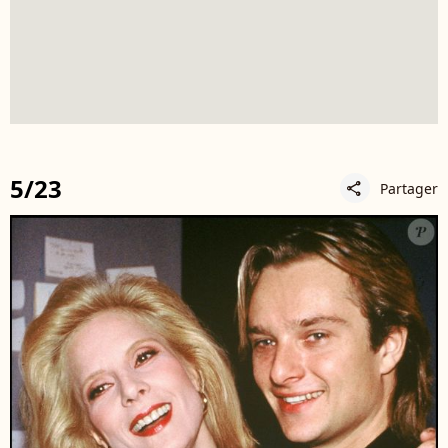
5/23
Partager
share