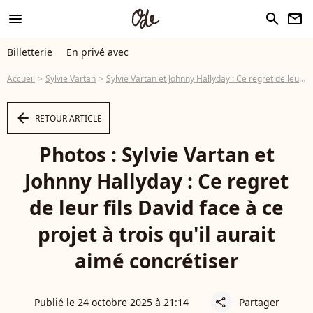
menu
search
newsletter
Billetterie
En privé avec
Accueil
Sylvie Vartan
Sylvie Vartan et Johnny Hallyday : Ce regret de leur fils David face à ce projet à trois qu'il aurait aimé concrétiser
arrow_left
RETOUR ARTICLE
Photos : Sylvie Vartan et
Johnny Hallyday : Ce regret
de leur fils David face à ce
projet à trois qu'il aurait
aimé concrétiser
Publié le 24 octobre 2025 à 21:14
Partager
share