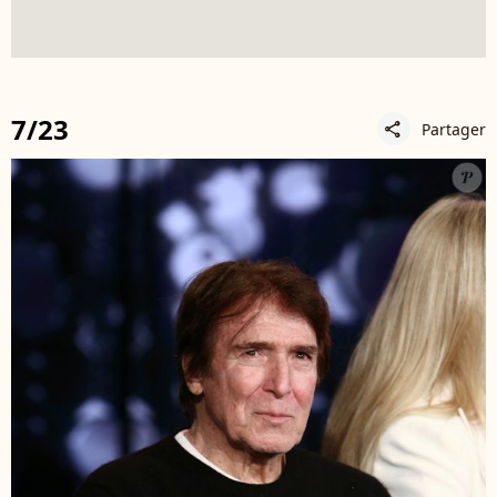
7/23
Partager
share