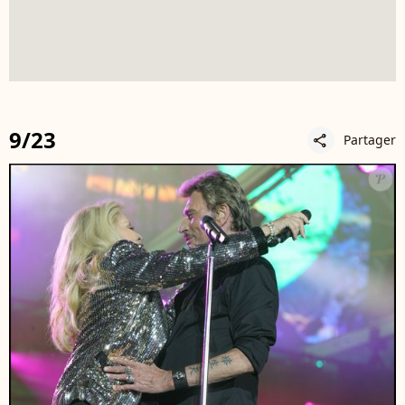
9/23
Partager
share