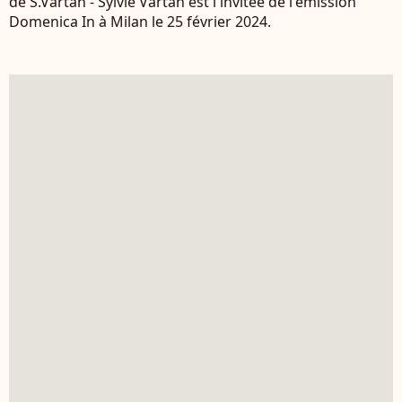
de S.Vartan - Sylvie Vartan est l'invitée de l'émission
Domenica In à Milan le 25 février 2024.