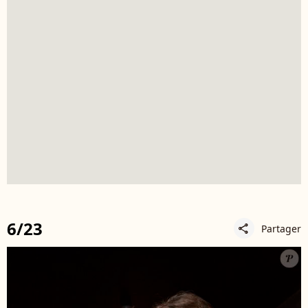
6/23
Partager
share