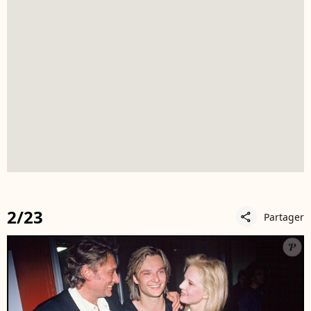
2/23
Partager
share