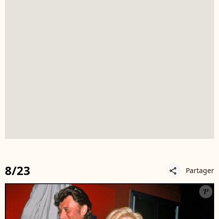
8/23
Partager
share