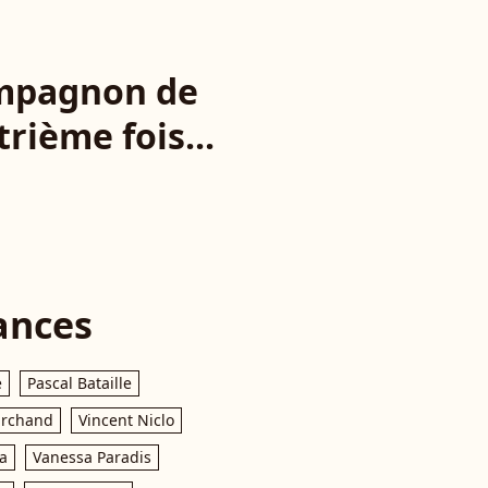
ompagnon de
rième fois...
ances
e
Pascal Bataille
archand
Vincent Niclo
a
Vanessa Paradis