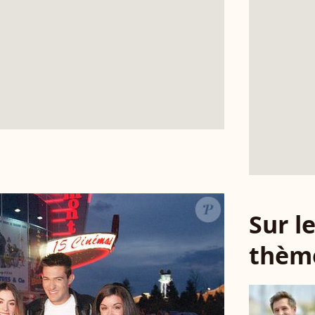
Sur 
thèm