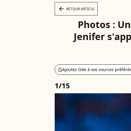
arrow_left
RETOUR ARTICLE
Photos : U
Jenifer s'ap
Ajoutez Ode à vos sources préféré
1/15