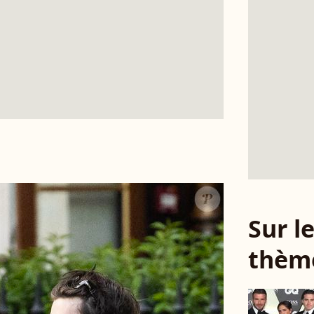
Sur 
thèm