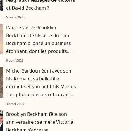
réagi aux messages de Victoria
et David Beckham ?
5 mars 2026
L'autre vie de Brooklyn
Beckham : le fils aîné du clan
Beckham a lancé un business
étonnant, dont les produits
font partie des plus chers du
9 avril 2026
marché grand public
Michel Sardou réuni avec son
fils Romain, sa belle-fille
enceinte et son petit-fils Marius
: les photos de ces retrouvailles
familiales à Bormes-les-
30 mai 2026
Mimosas
Brooklyn Beckham fête son
anniversaire : sa mère Victoria
Beckham s'adresse