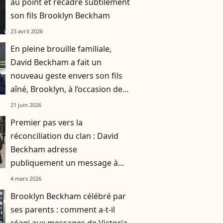
au point et recadre subtilement
son fils Brooklyn Beckham
23 avril 2026
En pleine brouille familiale,
David Beckham a fait un
nouveau geste envers son fils
aîné, Brooklyn, à l’occasion de
la Fête des Pères
21 juin 2026
Premier pas vers la
réconciliation du clan : David
Beckham adresse
publiquement un message à
son fils Brooklyn
4 mars 2026
Brooklyn Beckham célébré par
ses parents : comment a-t-il