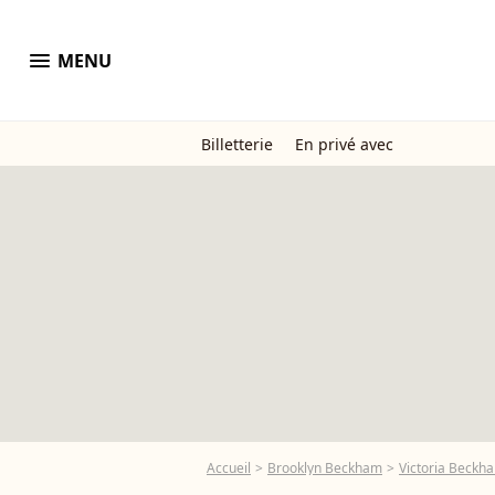
menu
MENU
Billetterie
En privé avec
Accueil
Brooklyn Beckham
Victoria Beckha