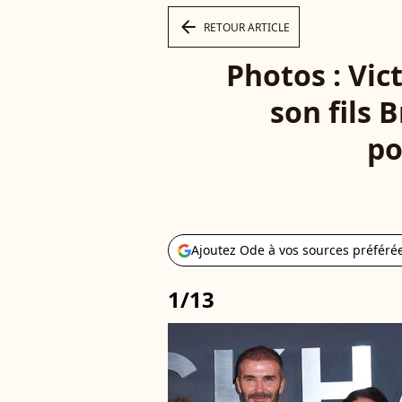
arrow_left
RETOUR ARTICLE
Photos : Vic
son fils
po
Ajoutez Ode à vos sources préféré
1/13