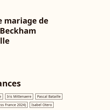
le mariage de
d Beckham
lle
ances
e
Iris Mittenaere
Pascal Bataille
iss France 2024)
Isabel Otero