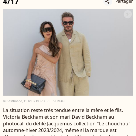
4/17
Partager
share
© BestImage, OLIVIER BORDE / BESTIMAGE
La situation reste très tendue entre la mère et le fils.
Victoria Beckham et son mari David Beckham au
photocall du défilé Jacquemus collection "Le chouchou"
automne-hiver 2023/2024, même si la marque est