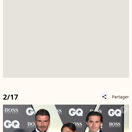
2/17
Partager
share