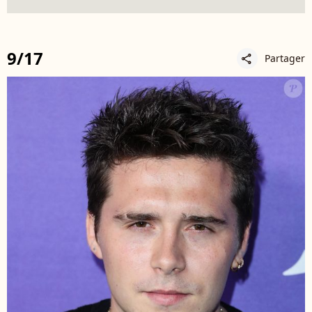
9/17
Partager
share