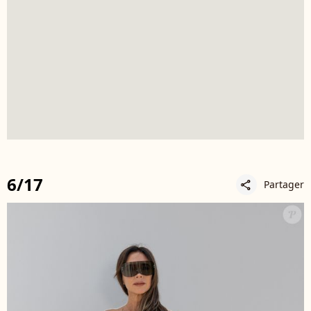
6/17
Partager
share