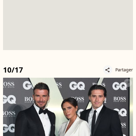
10/17
Partager
share