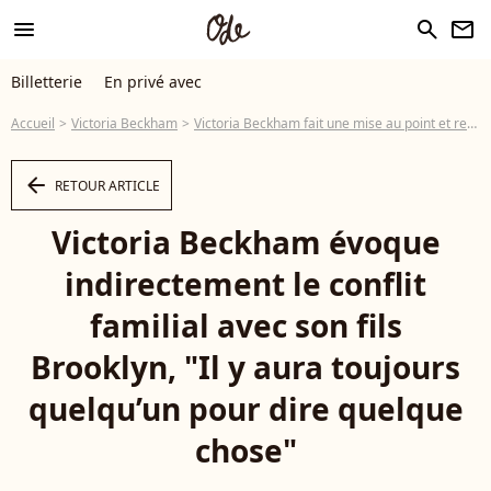
menu
search
newsletter
Billetterie
En privé avec
Accueil
Victoria Beckham
Victoria Beckham fait une mise au point et recadre subtilement son fils Brooklyn Beckham
arrow_left
RETOUR ARTICLE
Victoria Beckham évoque
indirectement le conflit
familial avec son fils
Brooklyn, "Il y aura toujours
quelqu’un pour dire quelque
chose"