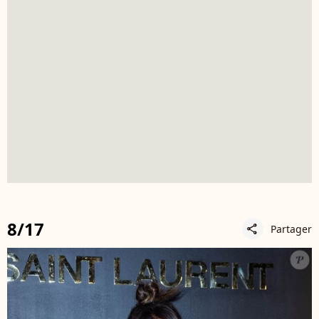
8/17
Partager
share