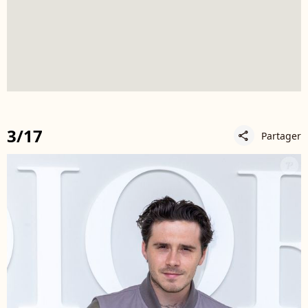
3/17
Partager
share