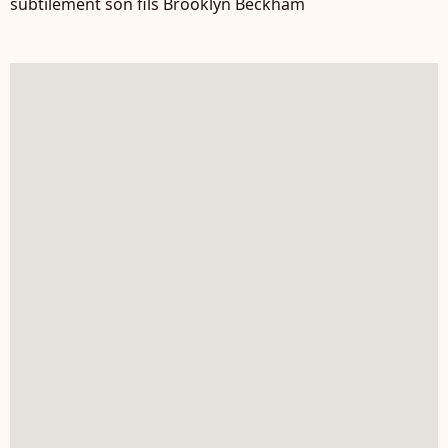
subtilement son fils Brooklyn Beckham