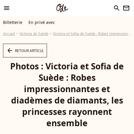
menu
search
newsletter
Billetterie
En privé avec
Accueil
Victoria de Suède
Victoria et Sofia de Suède : Robes impressionnantes et diadèmes de diamants, les princesses rayonnent ensemble
arrow_left
RETOUR ARTICLE
Photos : Victoria et Sofia de
Suède : Robes
impressionnantes et
diadèmes de diamants, les
princesses rayonnent
ensemble