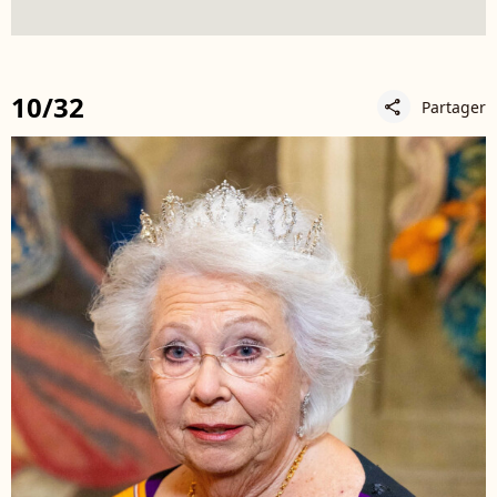
10/32
Partager
share