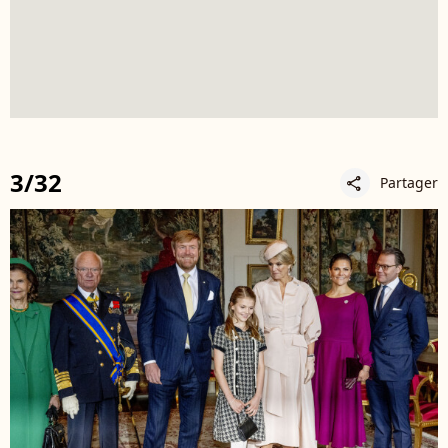
3/32
Partager
share