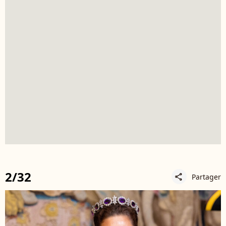
2/32
Partager
share