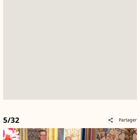
5/32
Partager
share