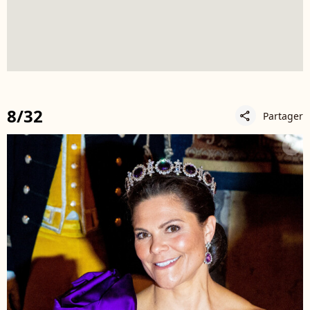
8/32
Partager
share