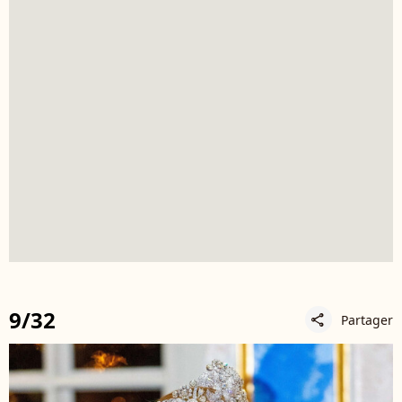
9/32
Partager
share