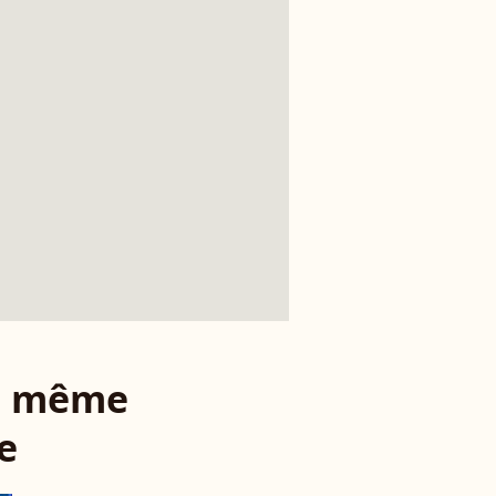
le même
e