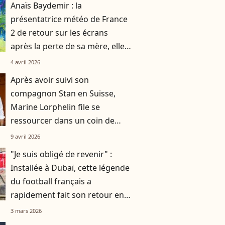
Anaïs Baydemir : la
présentatrice météo de France
2 de retour sur les écrans
après la perte de sa mère, elle
partage un message aux
4 avril 2026
téléspectateurs
Après avoir suivi son
compagnon Stan en Suisse,
Marine Lorphelin file se
ressourcer dans un coin de
France bien apprécié
9 avril 2026
"Je suis obligé de revenir" :
Installée à Dubaï, cette légende
du football français a
rapidement fait son retour en
France
3 mars 2026