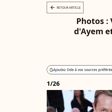
arrow_left
RETOUR ARTICLE
Photos : 
d'Ayem et 
Ajoutez Ode à vos sources préféré
1/26