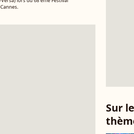
-Versa) lors du 68 ème Festival
 Cannes.
Sur 
thèm