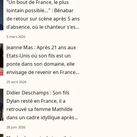
"Un bout de France, le plus
lointain possible…" : Bénabar
de retour sur scène après 5 ans
d'absence, où le chanteur s'est-
il retiré ?
5 mars 2026
Jeanne Mas : Après 21 ans aux
Etats-Unis où son fils est un
ponte dans son domaine, elle
envisage de revenir en France
et explique pourquoi
25 avril 2026
Didier Deschamps : Son fils
Dylan resté en France, il a
retrouvé sa femme Mathilde
dans un cadre idyllique après
une période mouvementée
28 juin 2026