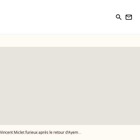
search
newsletter
 Miclet furieux après le retour d'Ayem et de leur fils Ayvin en France, il contre-attaque