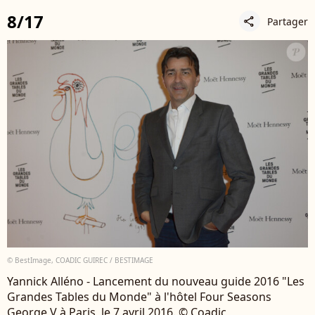
8/17
Partager
share
© BestImage, COADIC GUIREC / BESTIMAGE
Yannick Alléno - Lancement du nouveau guide 2016 "Les
Grandes Tables du Monde" à l'hôtel Four Seasons
George V à Paris, le 7 avril 2016. © Coadic