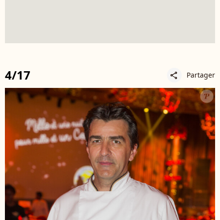
4/17
Partager
share