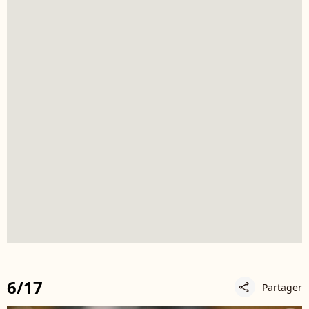
6/17
Partager
share