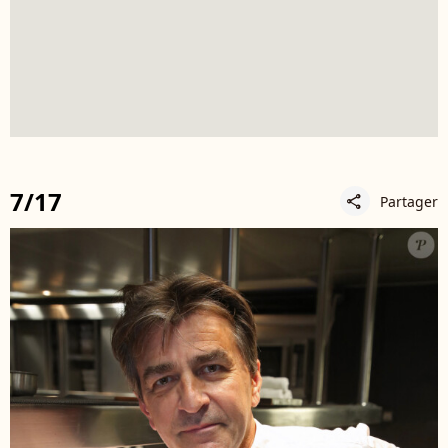
7/17
Partager
share