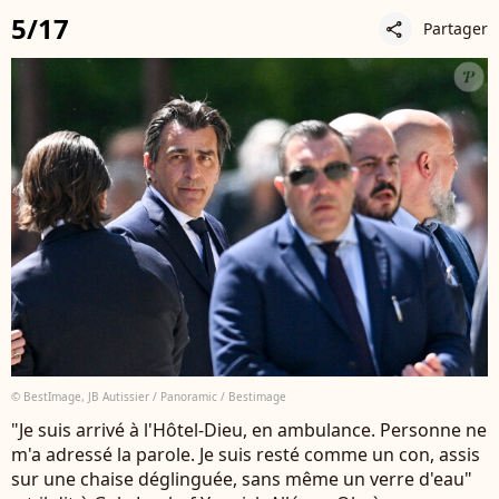
5/17
Partager
share
© BestImage, JB Autissier / Panoramic / Bestimage
"Je suis arrivé à l'Hôtel-Dieu, en ambulance. Personne ne
m'a adressé la parole. Je suis resté comme un con, assis
sur une chaise déglinguée, sans même un verre d'eau"