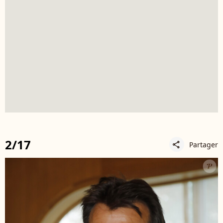
2/17
Partager
share