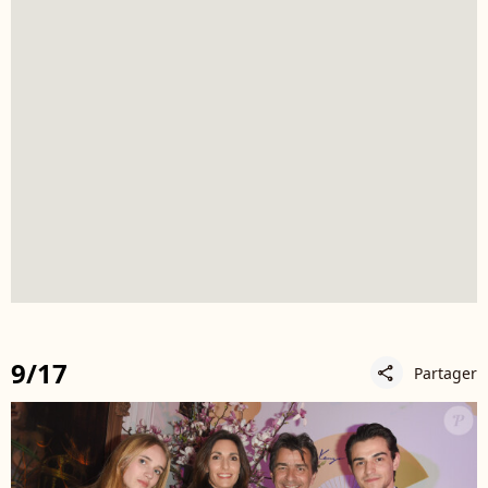
9/17
Partager
share