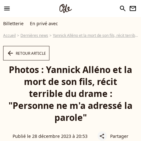
menu
search
newsletter
Billetterie
En privé avec
Accueil
Dernières news
Yannick Alléno et la mort de son fils, récit terrible du drame : "Personne ne m'a adressé la parole"
arrow_left
RETOUR ARTICLE
Photos : Yannick Alléno et la
mort de son fils, récit
terrible du drame :
"Personne ne m'a adressé la
parole"
Publié le 28 décembre 2023 à 20:53
Partager
share