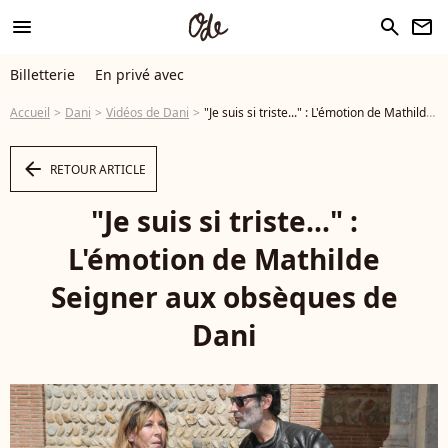
menu
search
newsletter
Billetterie
En privé avec
Accueil
Dani
Vidéos de Dani
"Je suis si triste..." : L'émotion de Mathilde Seigner aux obsèques de Dani - Vidéo
arrow_left
RETOUR ARTICLE
"Je suis si triste..." :
L'émotion de Mathilde
Seigner aux obsèques de
Dani