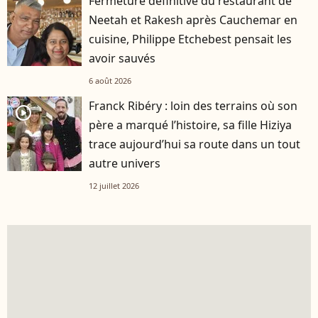
Fermeture définitive du restaurant de
Neetah et Rakesh après Cauchemar en
cuisine, Philippe Etchebest pensait les
avoir sauvés
6 août 2026
Franck Ribéry : loin des terrains où son
player2
père a marqué l’histoire, sa fille Hiziya
trace aujourd’hui sa route dans un tout
autre univers
12 juillet 2026