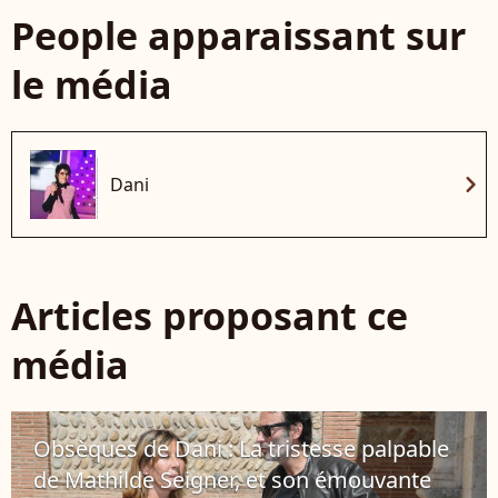
People apparaissant sur
le média
chevron_right
Dani
Articles proposant ce
média
Obsèques de Dani : La tristesse palpable
de Mathilde Seigner, et son émouvante