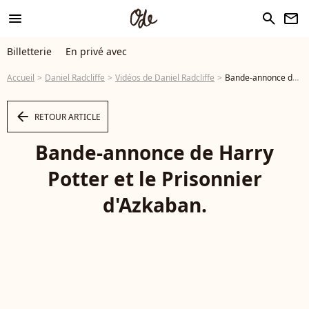
menu
search
newsletter
Billetterie
En privé avec
Accueil
Daniel Radcliffe
Vidéos de Daniel Radcliffe
Bande-annonce de Harry Potter et le Prisonnier d'Azkaban. - Vidéo
arrow_left
RETOUR ARTICLE
Bande-annonce de Harry
Potter et le Prisonnier
d'Azkaban.