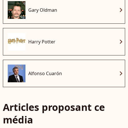
chevron_right
Gary Oldman
chevron_right
Harry Potter
chevron_right
Alfonso Cuarón
Articles proposant ce
média