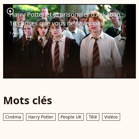
player2
Harry Potter et le prisonnier d'Azkaban :
10 choses que vous ne savez pas...
7 août 2016
Mots clés
Cinéma
Harry Potter
People UK
Télé
Vidéos