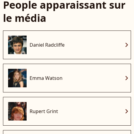
People apparaissant sur
le média
chevron_right
Daniel Radcliffe
chevron_right
Emma Watson
chevron_right
Rupert Grint