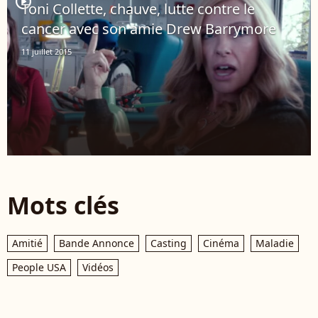
player2
Toni Collette, chauve, lutte contre le
cancer avec son amie Drew Barrymore
11 juillet 2015
Mots clés
Amitié
Bande Annonce
Casting
Cinéma
Maladie
People USA
Vidéos