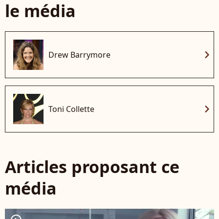
le média
chevron_right
Drew Barrymore
chevron_right
Toni Collette
Articles proposant ce
média