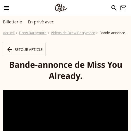
menu
search
newsletter
Billetterie
En privé avec
Accueil
Drew Barrymore
Vidéos de Drew Barrymore
Bande-annonce de Miss You Already. - Vidéo
arrow_left
RETOUR ARTICLE
Bande-annonce de Miss You
Already.