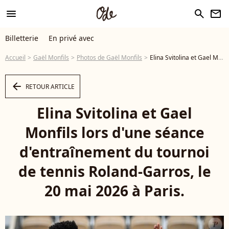
menu
search
newsletter
Billetterie
En privé avec
Accueil
Gaël Monfils
Photos de Gaël Monfils
Elina Svitolina et Gael Monfils lors d'une séance d'entraînement du tournoi de tennis Roland-Garros, le 20 mai 2026 à Paris. © Matthieu Mirville/ZUMA Press Wire/Bestimage - Photo
arrow_left
RETOUR ARTICLE
Elina Svitolina et Gael
Monfils lors d'une séance
d'entraînement du tournoi
de tennis Roland-Garros, le
20 mai 2026 à Paris.